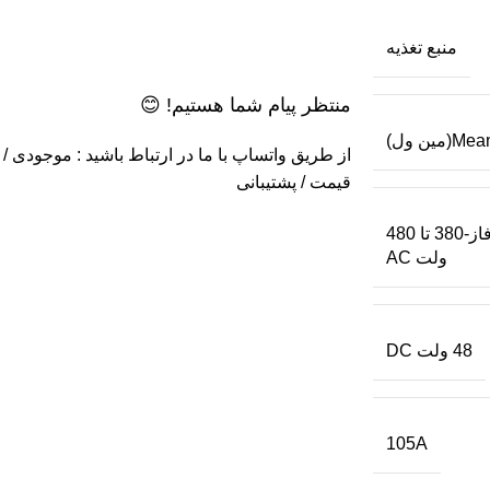
منبع تغذیه
منتظر پیام شما هستیم! 😊
مین ول)
از طریق واتساپ با ما در ارتباط باشید : موجودی /
قیمت / پشتیبانی
سه فاز-380 تا 480
ولت AC
48 ولت DC
105A