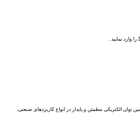
را وارد نمایید .
RST-5000-48 یکی از محصولات پرکاربرد و باکیفیت برند تایوانی Mean Well است که برای تامین توان الکتریکی مطمئن و پایدار در انواع کاربردهای صنعتی،