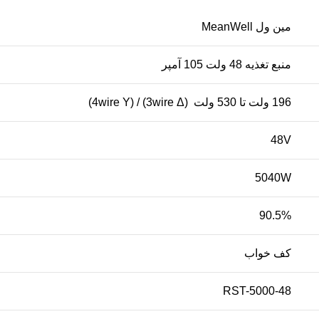
مین ول MeanWell
منبع تغذیه 48 ولت 105 آمپر
196 ولت تا 530 ولت (3wire Δ) / (4wire Y)
48V
5040W
90.5%
کف خواب
RST-5000-48