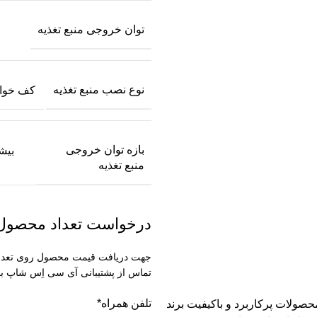
توان خروجی منبع تغذیه
نوع نصب منبع تغذیه
کف خواب | ed
بازه توان خروجی
منبع تغذیه
درخواست تعداد محصول
جهت دریافت قیمت محصول روی تعداد ل
تماس از پشتیبانی آی سی اِس شاپ با
تلفن همراه
*
 مین‌ول سری RST مدل RST-5000-48 یکی از محصولات پرکاربرد و باکیفیت برند