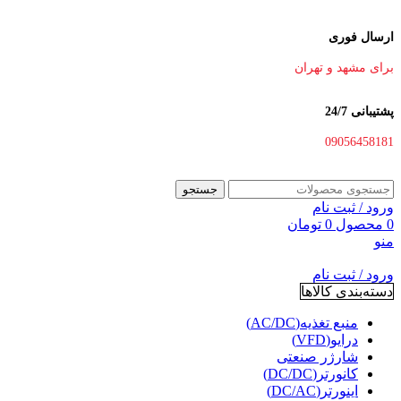
ارسال فوری
برای مشهد و تهران
پشتیبانی 24/7
09056458181
جستجو
ورود / ثبت نام
0
محصول
0
تومان
منو
ورود / ثبت نام
دسته‌بندی کالاها
منبع تغذیه(AC/DC)
درایو(VFD)
شارژر صنعتی
کانورتر(DC/DC)
اینورتر(DC/AC)