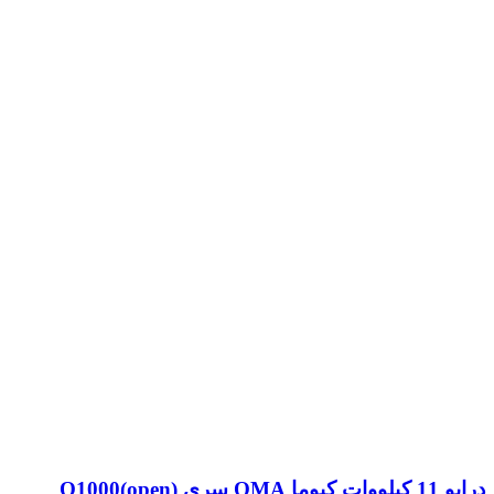
درایو 11 کیلووات کیوما QMA سری Q1000(open)