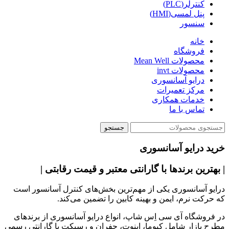
کنترلر(PLC)
پنل لمسی(HMI)
سنسور
خانه
فروشگاه
محصولات Mean Well
محصولات invt
درایو آسانسوری
مرکز تعمیرات
خدمات همکاری
تماس با ما
جستجو
خرید درایو آسانسوری
| بهترین برندها با گارانتی معتبر و قیمت رقابتی |
درایو آسانسوری یکی از مهم‌ترین بخش‌های کنترل آسانسور است
که حرکت نرم، ایمن و بهینه کابین را تضمین می‌کند.
در فروشگاه آی سی اِس شاپ، انواع درایو آسانسوری از برندهای
مطرح بازار شامل کیوما، اینوت، جفران و رسپکت با گارانتی رسمی