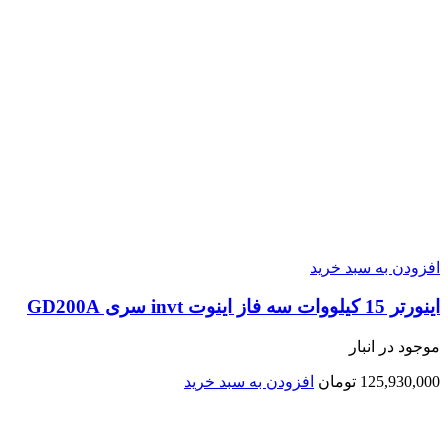
افزودن به سبد خرید
اينورتر 15 کیلووات سه فاز اینوت invt سری GD200A
موجود در انبار
125,930,000
تومان
افزودن به سبد خرید