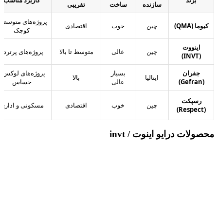
سازنده
ساخت
تقریبی
پروژه‌های متوسط 
کیوما (QMA)
چین
خوب
اقتصادی
کوچک
اینووت
چین
عالی
متوسط تا بالا
پروژه‌های پرتردد
(INVT)
جفران
بسیار
پروژه‌های لوکس و
ایتالیا
بالا
(Gefran)
عالی
حساس
رسپکت
چین
خوب
اقتصادی
مسکونی و اداری
(Respect)
محصولات درایو اینوت / invt