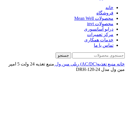
خانه
فروشگاه
محصولات Mean Well
محصولات invt
درایو آسانسوری
مرکز تعمیرات
خدمات همکاری
تماس با ما
جستجو
خانه
منبع تغذیه(AC/DC)
ریلی
مین ول
منبع تغذیه 24 ولت 5 امپر
مین ول مدل DRH-120-24