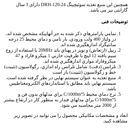
همچنین این منبع تغذیه سوئیچینگ DRH-120-24 دارای 3 سال
گارانتی نیز می باشد.
توضيحات فنی
تمامي پارامترهاي ذكر شده به جز آنهايي­كه مشخص شده اند،
در ولتاژ 400 ولت ورودي، بار نامي و دماي محيط 25 درجه
سانتيگراد اندازه­گيري شده اند.
ريپل (ارتعاش) و نويز در پهناي باند 20MHz با استفاده از زوج
سيم بافته 12 اينچ با ظرفيت خازني 1 ميكرو فاراد و 47
ميكروفاراد موازي اندازه­گيري شده اند.
تلرانس (دقت): شامل تلرانس راه اندازي، رگولاسيون (تثبيت)
خط و رگولاسيون (تثبيت) بار است
منبع تغذيه به عنوان سيستم نهايي در نظر گرفته شده است.
سيستم نهايي بايد مطابق با استانداردهاي الكترومغناطيس
باشد.
نرخ دماي محيط 5°C/1000m براي مدل­هاي بدون فن و
5°C/1000m براي مدل­هاي فن­دار به منظور كار در ارتفاع بيشتر
از 2000 متر محاسبه مي شود.
ابعاد و مشخصات مکانیکی محصول را می توانید در تصویر زیر
مشاهده کنید.