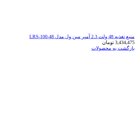
منبع تغذیه 48 ولت 2.3 آمپر مین ول مدل LRS-100-48
3,434,475
تومان
بازگشت به محصولات