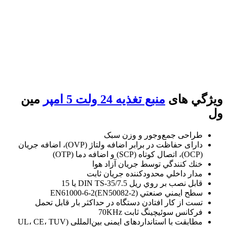
ويژگي­ های
منبع تغذیه 24 ولت 5 امپر
مین
ول
طراحی جمع‌وجور و وزن سبک
دارای حفاظت در برابر اضافه ولتاژ (OVP)، اضافه جریان
(OCP)، اتصال کوتاه (SCP) و اضافه دما (OTP)
خنك كنندگي توسط جريان آزاد هوا
مدار داخلي محدودكننده جريان ثابت
قابل نصب بر روي ريل DIN TS-35/7.5 يا 15
سطح ايمني صنعتي EN61000-6-2(EN50082-2)
تست از كار افتادن دستگاه در حداكثر بار قابل تحمل
فركانس سوئيچينگ ثابت 70KHz
مطابقت با استانداردهای ایمنی بین‌المللی (UL، CE، TUV