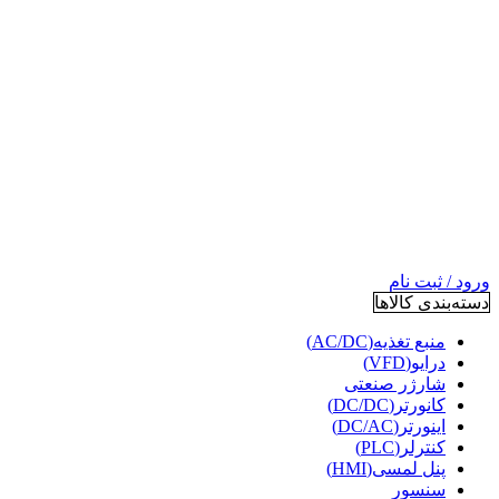
ورود / ثبت نام
دسته‌بندی کالاها
منبع تغذیه(AC/DC)
درایو(VFD)
شارژر صنعتی
کانورتر(DC/DC)
اینورتر(DC/AC)
کنترلر(PLC)
پنل لمسی(HMI)
سنسور