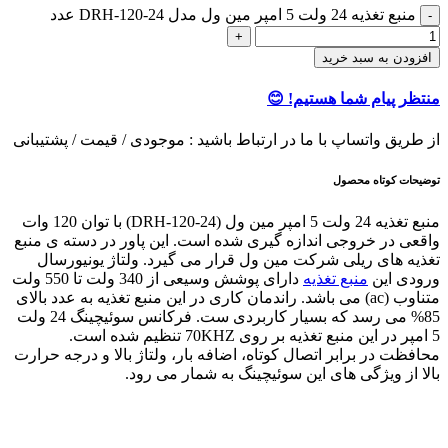
منبع تغذیه 24 ولت 5 امپر مین ول مدل DRH-120-24 عدد
افزودن به سبد خرید
منتظر پیام شما هستیم! 😊
از طریق واتساپ با ما در ارتباط باشید : موجودی / قیمت / پشتیبانی
توضیحات کوتاه محصول
منبع تغذیه 24 ولت 5 امپر مین ول (DRH-120-24) با توان 120 وات
واقعی در خروجی اندازه گیری شده است. این پاور در دسته ی منبع
تغذیه های ریلی شرکت مین ول قرار می گیرد. ولتاژ یونیورسال
ورودی این
منبع تغذیه
دارای پوشش وسیعی از 340 ولت تا 550 ولت
متناوب (ac) می باشد. راندمان کاری در این منبع تغذیه به عدد بالای
85% می رسد که بسیار کاربردی ست. فرکانس سوئیچینگ 24 ولت
5 امپر در این منبع تغذیه بر روی 70KHZ تنظیم شده است.
محافظت در برابر اتصال کوتاه، اضافه بار، ولتاژ بالا و درجه حرارت
بالا از ویژگی های این سوئیچینگ به شمار می رود.