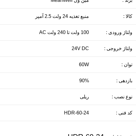
برند :
مین ول MeanWell
کالا :
منبع تغذیه 24 ولت 2.5 آمپر
ولتاژ ورودی :
100 ولت تا 240 ولت AC
ولتاژ خروجی :
24V DC
توان :
60W
بازدهی :
90%
نوع نصب :
ریلی
کد فنی :
HDR-60-24