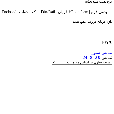
نوع نصب منبع تغذیه
بدون فرم | Open form
ریلی | Din-Rail
کف خواب | Enclosed
بازه جریان خروجی منبع تغذیه
105A
نمایش ستون
نمایش
9
12
18
24