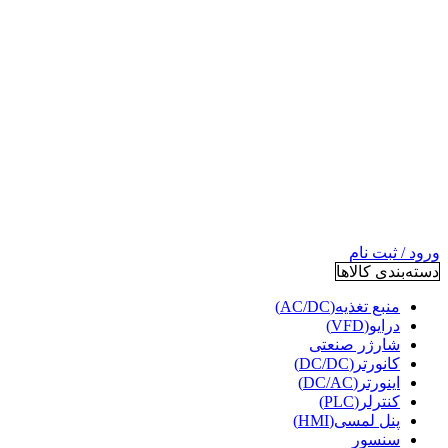
ورود / ثبت نام
دسته‌بندی کالاها
منبع تغذیه(AC/DC)
درایو(VFD)
شارژر صنعتی
کانورتر(DC/DC)
اینورتر(DC/AC)
کنترلر(PLC)
پنل لمسی(HMI)
سنسور