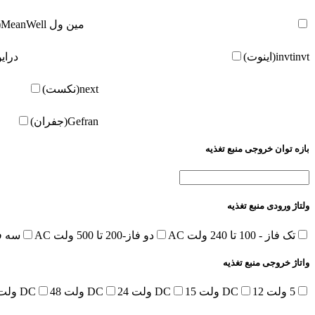
مین ول
MeanWell(مین ول)
invt(اینوت)
invt
درای
next(نکست)
Gefran(جفران)
بازه توان خروجی منبع تغذیه
ولتاژ ورودی منبع تغذیه
تک فاز - 100 تا 240 ولت AC
دو فاز-200 تا 500 ولت AC
سه فاز-380 تا 
واتاژ خروجی منبع تغذیه
5 ولت DC
12 ولت DC
15 ولت DC
24 ولت DC
48 ولت DC