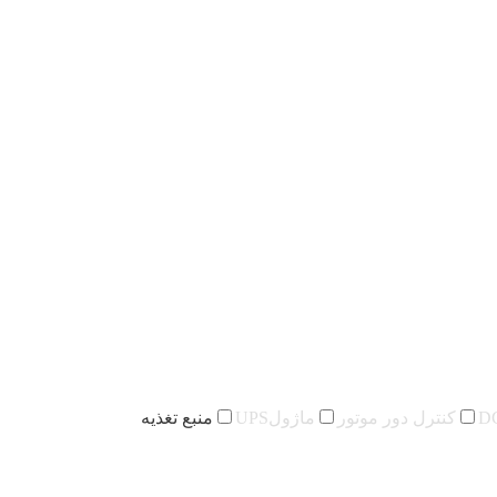
کنترل دور موتور
ماژولUPS
منبع تغذیه