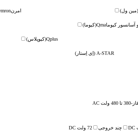
امرن
Omron(امر
و آسانسور کیوما
Qma(کیوما)
Qplus(کیوپلاس)
A-STAR (اِی اِستار)
480 ولت AC
چند خروجی
72 ولت DC