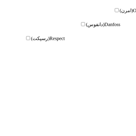
ن)
Danfoss(دانفوس)
Respect(رسپکت)