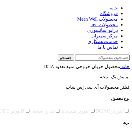
خانه
فروشگاه
محصولات Mean Well
محصولات invt
درایو آسانسوری
مرکز تعمیرات
خدمات همکاری
تماس با ما
جستجو
خانه
محصول جریان خروجی منبع تغذیه
105A
نمایش یک نتیجه
فیلتر محصولات آی سی اِس شاپ
نوع محصول
اینورتر DC/AC
اینورتر هیبریدی
شارژ صنعتی
کانورتر DC/DC
برند