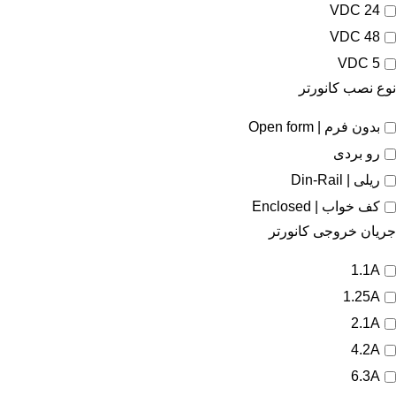
24 VDC
48 VDC
5 VDC
نوع نصب کانورتر
بدون فرم | Open form
رو بردی
ریلی | Din-Rail
کف خواب | Enclosed
جریان خروجی کانورتر
1.1A
1.25A
2.1A
4.2A
6.3A