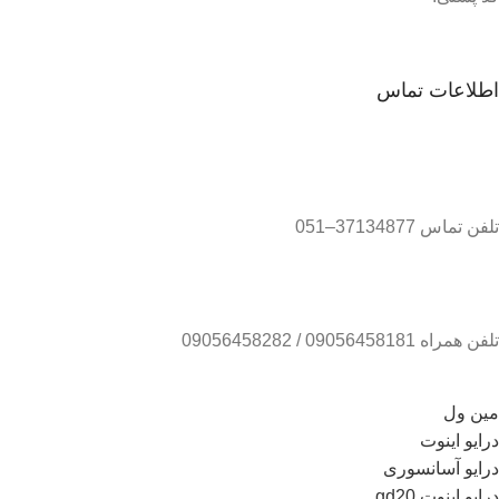
اطلاعات تماس
تلفن تماس 37134877–051
تلفن همراه 09056458181 / 09056458282
مین ول
درایو اینوت
درایو آسانسوری
درایو اینوت gd20