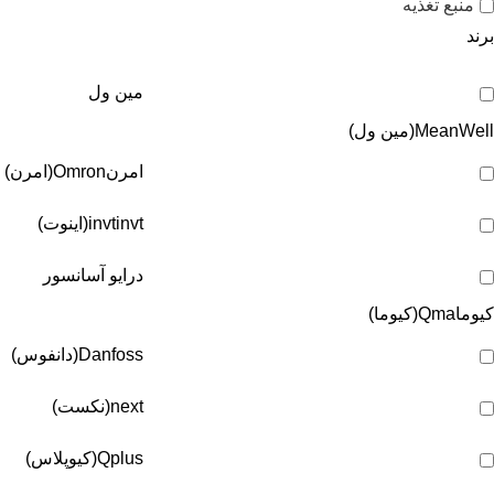
منبع تغذیه
برند
مین ول
MeanWell(مین ول)
امرن
Omron(امرن)
invt(اینوت)
invt
درایو آسانسور
کیوما
Qma(کیوما)
Danfoss(دانفوس)
next(نکست)
Qplus(کیوپلاس)