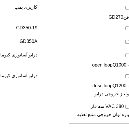
کاربری پمپ
فن
GD270
GD350-19
GD350A
درایو آسانوری کیوما
Q1000
- open loop
درایو آسانوری کیوما
Q1200
- close loop
ولتاژ خروجی درایو
380 VAC سه فاز
بازه توان خروجی منبع تغذیه