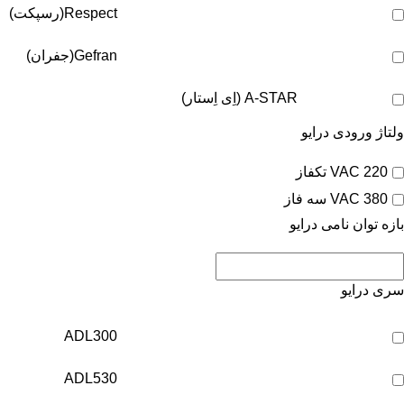
Respect(رسپکت)
Gefran(جفران)
A-STAR (اِی اِستار)
ولتاژ ورودی درایو
220 VAC تکفاز
380 VAC سه فاز
بازه توان نامی درایو
سری درایو
ADL300
ADL530