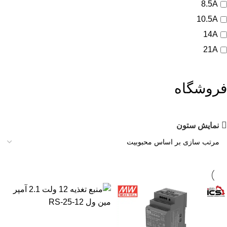
8.5A
10.5A
14A
21A
فروشگاه
نمایش ستون