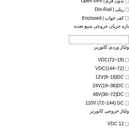
بدون فرم | Open form
ریلی | Din-Rail
کف خواب | Enclosed
بازه جریان خروجی منبع تغذیه
ولتاژ وردی کانورتر
(19~72)VDC
(72~144)VDC
12V(9~18)DC
24V(19~36)DC
48V(36~72)DC
110V (72~144) DC
ولتاژ خروجی کانورتر
12 VDC