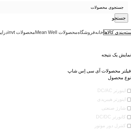
جستجو
ته‌بندی کالاها
خانه
فروشگاه
محصولات Mean Well
محصولات invt
درای
نمایش یک نتیجه
فیلتر محصولات آی سی اِس شاپ
نوع محصول
اینورتر DC/AC
اینورتر هیبریدی
شارژ صنعتی
کانورتر DC/DC
کنترل دور موتور