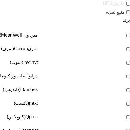
ماژولUPS
منبع تغذیه
برند
مین ول
MeanWell(مین ول)
امرن
Omron(امرن)
invt(اینوت)
invt
درایو آسانسور کیوما
Danfoss(دانفوس)
next(نکست)
Qplus(کیوپلاس)