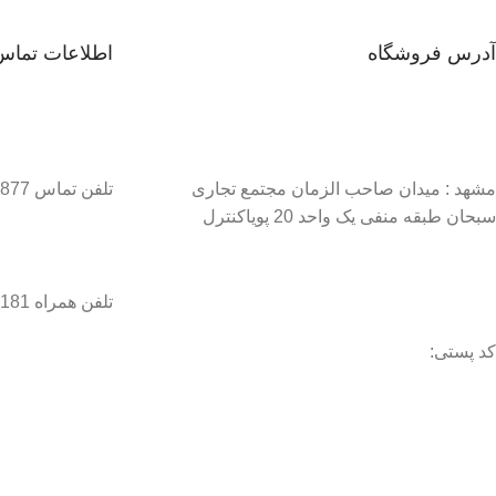
آدرس فروشگاه
اطلاعات تماس
مشهد : میدان صاحب الزمان مجتمع تجاری
تلفن تماس 37134877–051
سبحان طبقه منفی یک واحد 20 پویاکنترل
تلفن همراه 09056458181 / 09056458282
کد پستی: