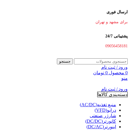
ارسال فوری
برای مشهد و تهران
پشتیبانی 24/7
09056458181
جستجو
ورود / ثبت نام
0
محصول
0
تومان
منو
ورود / ثبت نام
دسته‌بندی کالاها
منبع تغذیه(AC/DC)
درایو(VFD)
شارژر صنعتی
کانورتر(DC/DC)
اینورتر(DC/AC)