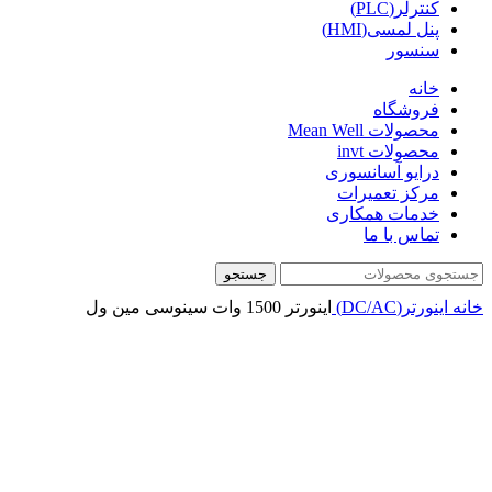
کنترلر(PLC)
پنل لمسی(HMI)
سنسور
خانه
فروشگاه
محصولات Mean Well
محصولات invt
درایو آسانسوری
مرکز تعمیرات
خدمات همکاری
تماس با ما
جستجو
خانه
اینورتر(DC/AC)
اینورتر 1500 وات سینوسی مین ول