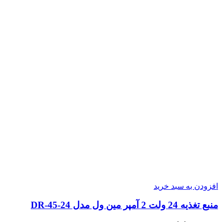
افزودن به سبد خرید
منبع تغذیه 24 ولت 2 آمپر مین ول مدل DR-45-24