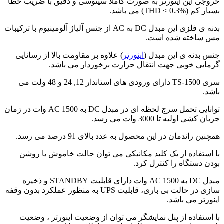
خروجی این اینورتر به صورت کاملا سینوسی و دقیق با ضریب خطا
بسیار کم (THD < 0.3%) می باشد.
بدنه ی فلزی این مبدل DC به AC از جنس آلیاژ آلومینیوم با ترکیبات
مس ساخته شده است.
جنس بدنه ی این مبدل (
اینورتر
) علاوه بر مقاومت بالا از رسانایی
گرمایی خوبی جهت انتقال حرارت برخوردار می باشد.
سری TS-1500 دارای ورودی های استاندار 12, 24 و 48 ولت می
باشد.
توانایی تحمل سرج لحظه ای در مبدل DC به AC 1500 وات در زمان
جریان کشی اولیه تا 3000 وات می رسد.
همچنین راندمان در این محصول به عدد بالای 91 درصد می رسد.
با استفاده از یک کلید مکانیکی می توان حالت خاموش یا روشن
بودن دستگاه را کنترل کرد.
مبدل DC به AC 1500 وات دارای قابلیت STANDBY و ذخیره
سازی در حالت بی باری، قابلیت UPS به منظور عملکرد بدون وقفه
اینورتر می باشد.
با استفاده از پنل نمایشگر می توان از وضعیت اینورتر ، وضعیت