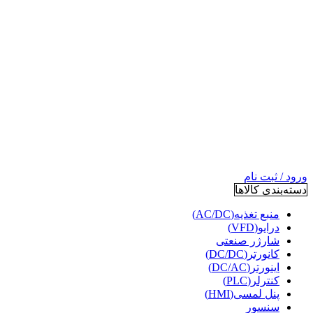
ورود / ثبت نام
دسته‌بندی کالاها
منبع تغذیه(AC/DC)
درایو(VFD)
شارژر صنعتی
کانورتر(DC/DC)
اینورتر(DC/AC)
کنترلر(PLC)
پنل لمسی(HMI)
سنسور