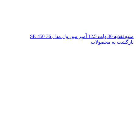
منبع تغذیه 36 ولت 12.5 آمپر مین ول مدل SE-450-36
بازگشت به محصولات