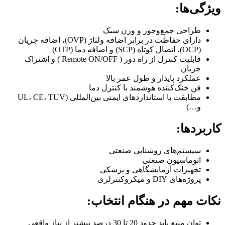
ویژگی‌ها:
طراحی جمع‌وجور و وزن سبک
دارای حفاظت در برابر اضافه ولتاژ (OVP)، اضافه جریان
(OCP)، اتصال کوتاه (SCP) و اضافه دما (OTP)
قابلیت کنترل از راه دور ( Remote ON/OFF ) و اشتراک
جریان
عملکرد پایدار و طول عمر بالا
فن خنک‌کننده هوشمند با کنترل دما
مطابقت با استانداردهای ایمنی بین‌المللی (UL، CE، TUV
و…)
کاربردها:
سیستم‌های روشنایی صنعتی
اتوماسیون صنعتی
تجهیزات آزمایشگاهی و پزشکی
پروژه‌های DIY و میکروکنترلری
نکات مهم در هنگام انتخاب:
توان منبع باید حدود 20 تا 30 درصد بیشتر از نیاز واقعی