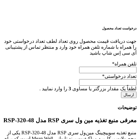
درخواست تعداد محصول
جهت دریافت قیمت محصول روی تعداد لطف تعداد درخواستی خود
را همراه با شماره تلفن همراه خود وارد و منتظر تماس از پشتیبانی
آی سی اِس شاپ باشید
تلفن همراه
*
تعداد درخواستی
*
لطفاً یک مقدار بزرگتر یا مساوی
3
را وارد نمایید .
توضیحات
معرفی منبع تغذیه مین ول سری RSP مدل RSP-320-48
منبع تغذیه سوییچینگ مین‌ول سری RSP مدل RSP-320-48 یکی از
محصولات پرکاربرد و باکیفیت برند تایوانی Mean Well است که برای