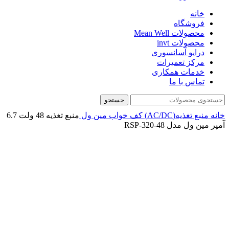
خانه
فروشگاه
محصولات Mean Well
محصولات invt
درایو آسانسوری
مرکز تعمیرات
خدمات همکاری
تماس با ما
جستجو
خانه
منبع تغذیه(AC/DC)
کف خواب
مین ول
منبع تغذیه 48 ولت 6.7
آمپر مین ول مدل RSP-320-48