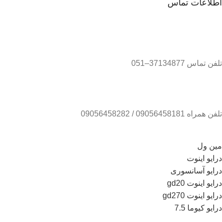
اطلاعات تماس
تلفن تماس 37134877–051
تلفن همراه 09056458181 / 09056458282
مین ول
درایو اینوت
درایو آسانسوری
درایو اینوت gd20
درایو اینوت gd270
درایو کیوما 7.5