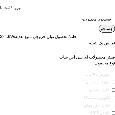
ورود / ثبت نا
جستجو
خانه
محصول توان خروجی منبع تغذیه
321.6W
نمایش یک نتیجه
فیلتر محصولات آی سی اِس شاپ
نوع محصول
اینورتر DC/AC
اینورتر هیبریدی
شارژ صنعتی
کانورتر DC/DC
کنترل دور موتور
ماژولUPS