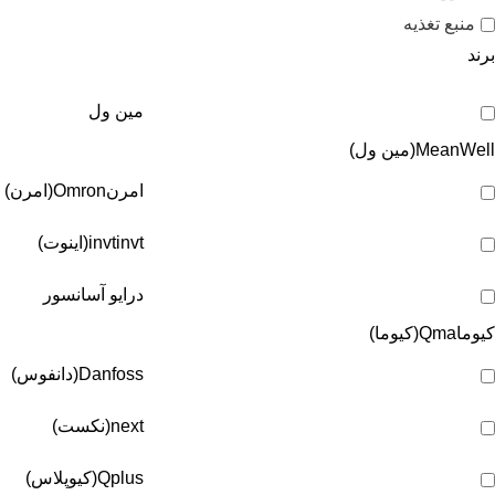
منبع تغذیه
برند
مین ول
MeanWell(مین ول)
امرن
Omron(امرن)
invt(اینوت)
invt
درایو آسانسور
کیوما
Qma(کیوما)
Danfoss(دانفوس)
next(نکست)
Qplus(کیوپلاس)