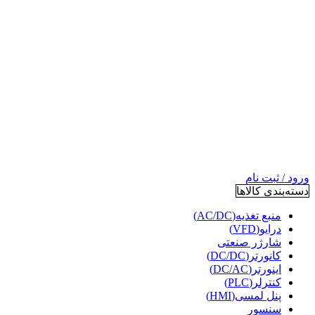
ورود / ثبت نام
دسته‌بندی کالاها
منبع تغذیه(AC/DC)
درایو(VFD)
شارژر صنعتی
کانورتر(DC/DC)
اینورتر(DC/AC)
کنترلر(PLC)
پنل لمسی(HMI)
سنسور