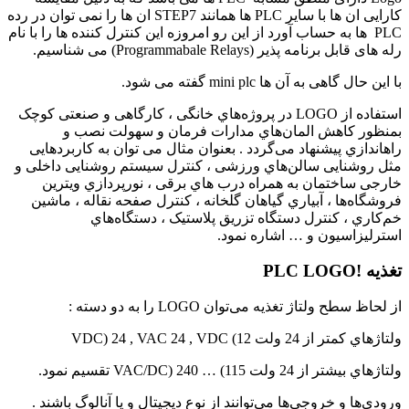
کارایی ان ها با سایر PLC ها همانند STEP7 ان ها را نمی توان در رده
PLC ها به حساب آورد از این رو امروزه این کنترل کننده ها را با نام
رله های قابل برنامه پذیر (Programmabale Relays) می شناسیم.
با این حال گاهی به آن ها mini plc گفته می شود.
اﺳﺘﻔﺎده از LOGO در ﭘﺮوژهﻫﺎي ﺧﺎﻧﮕﯽ ، ﮐﺎرﮔﺎﻫﯽ و ﺻﻨﻌﺘﯽ ﮐﻮﭼﮏ
ﺑﻤﻨﻈﻮر ﮐﺎﻫﺶ اﻟﻤﺎنﻫﺎي ﻣﺪارات ﻓﺮﻣﺎن و ﺳﻬﻮﻟﺖ ﻧﺼﺐ و
راهاﻧﺪازي ﭘﯿﺸﻨﻬﺎد ﻣﯽﮔﺮدد . ﺑﻌﻨﻮان ﻣﺜﺎل ﻣﯽ ﺗﻮان ﺑﻪ ﮐﺎرﺑﺮدﻫﺎﯾﯽ
ﻣﺜﻞ روﺷﻨﺎﯾﯽ ﺳﺎﻟﻦﻫﺎي ورزﺷﯽ ، ﮐﻨﺘﺮل ﺳﯿﺴﺘﻢ روﺷﻨﺎﯾﯽ داﺧﻠﯽ و
ﺧﺎرﺟﯽ ﺳﺎﺧﺘﻤﺎن ﺑﻪ ﻫﻤﺮاه درب ﻫﺎي ﺑﺮﻗﯽ ، ﻧﻮرﭘﺮدازي وﯾﺘﺮﯾﻦ
ﻓﺮوﺷﮕﺎهﻫﺎ ، آﺑﯿﺎري ﮔﯿﺎﻫﺎن ﮔﻠﺨﺎﻧﻪ ، ﮐﻨﺘﺮل ﺻﻔﺤﻪ ﻧﻘﺎﻟﻪ ، ﻣﺎﺷﯿﻦ
ﺧﻢﮐﺎري ، ﮐﻨﺘﺮل دﺳﺘﮕﺎه ﺗﺰرﯾﻖ ﭘﻼﺳﺘﯿﮏ ، دﺳﺘﮕﺎهﻫﺎي
اﺳﺘﺮﻟﯿﺰاﺳﯿﻮن و … اﺷﺎره ﻧﻤﻮد.
تغذیه !PLC LOGO
از ﻟﺤﺎظ ﺳﻄﺢ وﻟﺘﺎژ ﺗﻐﺬﯾﻪ ﻣﯽﺗﻮان LOGO را ﺑﻪ دو دسته :
وﻟﺘﺎژﻫﺎي ﮐﻤﺘﺮ از 24 وﻟﺖ VDC) 24 , VAC 24 , VDC (12
وﻟﺘﺎژﻫﺎي ﺑﯿﺸﺘﺮ از 24 وﻟﺖ VAC/DC) 240 … (115 تقسیم نمود.
وروديﻫﺎ و ﺧﺮوﺟﯽﻫﺎ ﻣﯽﺗﻮاﻧﻨﺪ از ﻧﻮع دﯾﺠﯿﺘﺎل و ﯾﺎ آﻧﺎﻟﻮگ ﺑﺎﺷﻨﺪ .