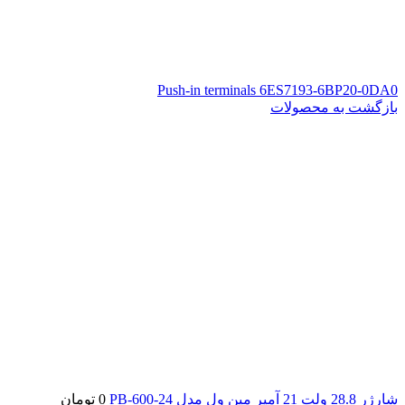
Push-in terminals 6ES7193-6BP20-0DA0
بازگشت به محصولات
شارژر 28.8 ولت 21 آمپر مین ول مدل PB-600-24
0
تومان