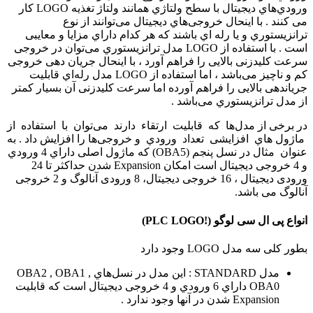
وروديﻫﺎي دﯾﺠﯿﺘﺎل ﺑﺎ ﺳﻄﺢ وﻟﺘﺎژي ﻫﻤﺎﻧﻨﺪ وﻟﺘﺎژ ﺗﻐﺬﯾﻪ LOGO ﮐﺎر
ﻣﯽ ﮐﻨﻨﺪ . ﺑﺎ اﯾﻨﺤﺎل ﺧﺮوﺟﯽﻫﺎي دﯾﺠﯿﺘﺎل ﻣﯽﺗﻮاﻧﻨﺪ از ﻧﻮع
ﺗﺮاﻧﺰﯾﺴﺘﻮري و ﯾﺎ رﻟﻪ اي ﺑﺎﺷﻨﺪ ﮐﻪ ﻫﺮ ﮐﺪام داراي ﻣﺰاﯾﺎ و ﻣﻌﺎﯾﺒﯽ
اﺳﺖ . ﺑﺎ اﺳﺘﻔﺎده از LOGO ﻣﺪل ﺗﺮاﻧﺰﯾﺴﺘﻮري ﻣﯽﺗﻮان در ﺧﺮوﺟﯽ
ﺳﺮﻋﺖ ﮐﻠﯿﺪزﻧﯽ ﺑﺎﻻﯾﯽ را ﻓﺮاﻫﻢ آورد ، ﺑﺎ اﯾﻨﺤﺎل ﺟﺮﯾﺎن دﻫﯽ ﺧﺮوﺟﯽ
ﮐﻢ و ﻧﺎﭼﯿﺰ ﻣﯽﺑﺎﺷﺪ ، اﻣﺎ اﺳﺘﻔﺎده از LOGO ﻣﺪل رﻟﻪاي ﻗﺎﺑﻠﯿﺖ
ﺟﺮﯾﺎندﻫﯽ ﺑﺎﻻﯾﯽ را ﻓﺮاﻫﻢ آورده اﻣﺎ ﺳﺮﻋﺖ ﮐﻠﯿﺪزﻧﯽ آن ﺑﺴﯿﺎر ﮐﻤﺘﺮ
از ﻣﺪل ﺗﺮاﻧﺰﯾﺴﺘﻮري ﻣﯽﺑﺎﺷﺪ .
در ﺑﺮﺧﯽ از ﻣﺪلﻫﺎ ﮐﻪ ﻗﺎﺑﻠﯿﺖ ارﺗﻘﺎء دارﻧﺪ ﻣﯽﺗﻮان ﺑﺎ اﺳﺘﻔﺎده از
ﻣﺎژول ﻫﺎي اﻓﺰاﯾﺸﯽ ﺗﻌﺪاد ورودي و ﺧﺮوﺟﯽﻫﺎ را اﻓﺰاﯾﺶ داد . به
عنوان ﻣﺜﺎل در ﻧﺴﻞ ﭘﻨﺠﻢ (OBA5) ﮐﻪ ﻣﺎژول اﺻﻠﯽ داراي 4 ورودي
و 4 ﺧﺮوﺟﯽ دﯾﺠﯿﺘﺎل اﺳﺖ امکان Expansion شدن حداکثر تا 24
ورودی دیجیتال ، 16 خروجی دیجیتال، 8 ورودی آنالوگ و 2 خروجی
آنالوگ می باشد.
انواع پی ال سی لوگو (!PLC LOGO)
ﺑﻄﻮر ﮐﻠﯽ ﺳﻪ ﻣﺪل LOGO وﺟﻮد دارد
ﻣﺪل STANDARD : اﯾﻦ ﻣﺪل در ﻧﺴﻞﻫﺎي OBA2 , OBA1 ,
OBA0 داراي 6 ورودي و 4 ﺧﺮوﺟﯽ دﯾﺠﯿﺘﺎل اﺳﺖ ﮐﻪ ﻗﺎﺑﻠﯿﺖ
Expansion ﺷﺪن در آﻧﻬﺎ وﺟﻮد ﻧﺪارد .