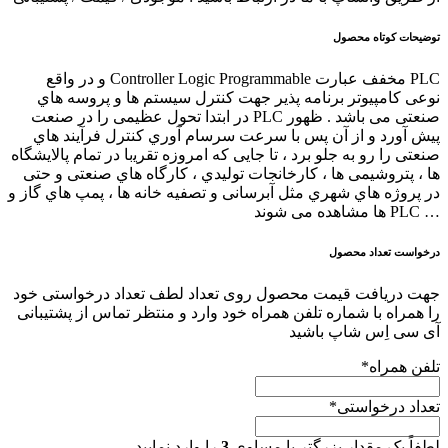
توضیحات کوتاه محصول
PLC ﻣﺨﻔﻒ ﻋﺒﺎرت Controller Logic Programmable و در واﻗﻊ
ﻧﻮﻋﯽ ﮐﺎﻣﭙﯿﻮﺗﺮ ﺑﺮﻧﺎﻣﻪ ﭘﺬﯾﺮ ﺟﻬﺖ ﮐﻨﺘﺮل ﺳﯿﺴﺘﻢ ﻫﺎ و ﭘﺮوﺳﻪ ﻫﺎي
ﺻﻨﻌﺘﯽ ﻣﯽ ﺑﺎﺷﺪ . ﻇﻬﻮر PLC در اﺑﺘﺪا ﺗﺤﻮل ﻋﻈﯿﻤﯽ را در ﺻﻨﻌﺖ
ﭘﯿﺶ آورد و از آن ﭘﺲ ﺑﺎ ﺳﺮﻋﺖ ﺳﺮﺳﺎم آوري ﮐﻨﺘﺮل ﻓﺮآﯾﻨﺪ ﻫﺎي
ﺻﻨﻌﺘﯽ را رو ﺑﻪ ﺟﻠﻮ ﺑﺮد ، ﺗﺎ ﺟﺎﯾﯽ ﮐﻪ اﻣﺮوزه ﺗﻘﺮﯾبا در ﺗﻤﺎم ﭘﺎﻻﯾﺸﮕﺎه
ﻫﺎ ، ﭘﺘﺮوﺷﯿﻤﯽ ﻫﺎ ، ﮐﺎرﺧﺎﻧﺠﺎت ﺗﻮﻟﯿﺪي ، ﮐﺎرﮔﺎه ﻫﺎي ﺻﻨﻌﺘﯽ و ﺣﺘﯽ
در ﭘﺮوژه ﻫﺎي ﺷﻬﺮي ﻣﺜﻞ آﺑﺮﺳﺎﻧﯽ و ﺗﺼﻔﯿﻪ ﺧﺎﻧﻪ ﻫﺎ ، ﭘﻤﭗ ﻫﺎي ﮔﺎز و
… PLC ﻫﺎ ﻣﺸﺎﻫﺪه ﻣﯽ ﺷﻮﻧﺪ
درخواست تعداد محصول
جهت دریافت قیمت محصول روی تعداد لطف تعداد درخواستی خود
را همراه با شماره تلفن همراه خود وارد و منتظر تماس از پشتیبانی
آی سی اِس شاپ باشید
تلفن همراه
*
تعداد درخواستی
*
لطفاً یک مقدار بزرگتر یا مساوی
3
را وارد نمایید .