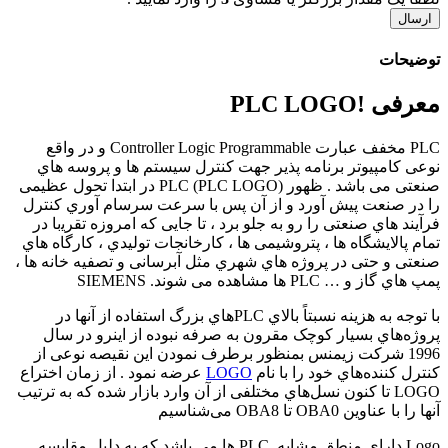
توضیحات
معرفی !PLC LOGO
PLC ﻣﺨﻔﻒ ﻋﺒﺎرت Controller Logic Programmable و در واﻗﻊ
ﻧﻮﻋﯽ ﮐﺎﻣﭙﯿﻮﺗﺮ ﺑﺮﻧﺎﻣﻪ ﭘﺬﯾﺮ ﺟﻬﺖ ﮐﻨﺘﺮل ﺳﯿﺴﺘﻢ ﻫﺎ و ﭘﺮوﺳﻪ ﻫﺎي
ﺻﻨﻌﺘﯽ ﻣﯽ ﺑﺎﺷﺪ . ﻇﻬﻮر PLC (PLC LOGO) در اﺑﺘﺪا ﺗﺤﻮل ﻋﻈﯿﻤﯽ
را در ﺻﻨﻌﺖ ﭘﯿﺶ آورد و از آن ﭘﺲ ﺑﺎ ﺳﺮﻋﺖ ﺳﺮﺳﺎم آوري ﮐﻨﺘﺮل
ﻓﺮآﯾﻨﺪ ﻫﺎي ﺻﻨﻌﺘﯽ را رو ﺑﻪ ﺟﻠﻮ ﺑﺮد ، ﺗﺎ ﺟﺎﯾﯽ ﮐﻪ اﻣﺮوزه ﺗﻘﺮﯾبا در
ﺗﻤﺎم ﭘﺎﻻﯾﺸﮕﺎه ﻫﺎ ، ﭘﺘﺮوﺷﯿﻤﯽ ﻫﺎ ، ﮐﺎرﺧﺎﻧﺠﺎت ﺗﻮﻟﯿﺪي ، ﮐﺎرﮔﺎه ﻫﺎي
ﺻﻨﻌﺘﯽ و ﺣﺘﯽ در ﭘﺮوژه ﻫﺎي ﺷﻬﺮي ﻣﺜﻞ آﺑﺮﺳﺎﻧﯽ و ﺗﺼﻔﯿﻪ ﺧﺎﻧﻪ ﻫﺎ ،
ﭘﻤﭗ ﻫﺎي ﮔﺎز و … PLC ﻫﺎ ﻣﺸﺎﻫﺪه ﻣﯽ ﺷﻮﻧﺪ. SIEMENS
ﺑﺎ ﺗﻮﺟﻪ ﺑﻪ ﻫﺰﯾﻨﻪ ﻧﺴﺒﺘﺎً ﺑﺎﻻي PLCﻫﺎي ﺑﺰرگ اﺳﺘﻔﺎده از آﻧﻬﺎ در
ﭘﺮوژهﻫﺎي ﺑﺴﯿﺎر ﮐﻮﭼﮏ ﻣﻘﺮون ﺑﻪ ﺻﺮﻓﻪ ﻧﺒﻮده از اﯾﻨﺮو در ﺳﺎل
1996 ﺷﺮﮐﺖ زﯾﻤﻨﺲ ﺑﻤﻨﻈﻮر ﺑﺮﻃﺮف ﻧﻤﻮدن اﯾﻦ ﻧﻘﯿﺼﻪ ﻧﻮﻋﯽ از
ﮐﻨﺘﺮل ﮐﻨﻨﺪهﻫﺎي ﺧﻮد را ﺑﺎ ﻧﺎم
LOGO
ﻋﺮﺿﻪ ﻧﻤﻮد . از زﻣﺎن اﺧﺘﺮاع
LOGO ﺗﺎ ﮐﻨﻮن ﻧﺴﻞﻫﺎي ﻣﺨﺘﻠﻔﯽ از آن وارد ﺑﺎزار ﺷﺪه ﮐﻪ ﺑﻪ ﺗﺮﺗﯿﺐ
آﻧﻬﺎ را ﺑﺎ ﻋﻨﺎوﯾﻦ OBA0 ﺗﺎ OBA8 ﻣﯽﺷﻨﺎﺳﯿﻢ
Logo دارای منطق مشابه PLC ها می باشد که به دلیل مقایسه