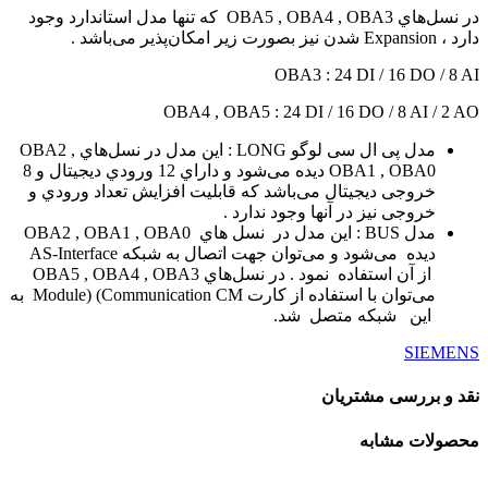
در ﻧﺴﻞﻫﺎي OBA5 , OBA4 , OBA3 ﮐﻪ ﺗﻨﻬﺎ ﻣﺪل اﺳﺘﺎﻧﺪارد وﺟﻮد
دارد ، Expansion ﺷﺪن ﻧﯿﺰ ﺑﺼﻮرت زﯾﺮ اﻣﮑﺎنﭘﺬﯾﺮ ﻣﯽﺑﺎﺷﺪ .
OBA3 : 24 DI / 16 DO / 8 AI
OBA4 , OBA5 : 24 DI / 16 DO / 8 AI / 2 AO
ﻣﺪل پی ال سی لوگو LONG : اﯾﻦ ﻣﺪل در ﻧﺴﻞﻫﺎي OBA2 ,
OBA1 , OBA0 دﯾﺪه ﻣﯽﺷﻮد و داراي 12 ورودي دﯾﺠﯿﺘﺎل و 8
ﺧﺮوﺟﯽ دﯾﺠﯿﺘﺎل ﻣﯽﺑﺎﺷﺪ ﮐﻪ ﻗﺎﺑﻠﯿﺖ اﻓﺰاﯾﺶ ﺗﻌﺪاد ورودي و
ﺧﺮوﺟﯽ ﻧﯿﺰ در آﻧﻬﺎ وﺟﻮد ﻧﺪارد .
ﻣﺪل BUS : اﯾﻦ ﻣﺪل در ﻧﺴﻞ ﻫﺎي OBA2 , OBA1 , OBA0
دﯾﺪه ﻣﯽﺷﻮد و ﻣﯽﺗﻮان ﺟﻬﺖ اﺗﺼﺎل ﺑﻪ ﺷﺒﮑﻪ AS-Interface
از آن اﺳﺘﻔﺎده ﻧﻤﻮد . در ﻧﺴﻞﻫﺎي OBA5 , OBA4 , OBA3
ﻣﯽﺗﻮان ﺑﺎ اﺳﺘﻔﺎده از ﮐﺎرت Module) (Communication CM ﺑﻪ
اﯾﻦ ﺷﺒﮑﻪ ﻣﺘﺼﻞ ﺷﺪ.
SIEMENS
نقد و بررسی مشتریان
محصولات مشابه