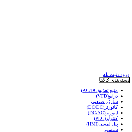
ورود / ثبت نام
دسته‌بندی کالاها
منبع تغذیه(AC/DC)
درایو(VFD)
شارژر صنعتی
کانورتر(DC/DC)
اینورتر(DC/AC)
کنترلر(PLC)
پنل لمسی(HMI)
سنسور