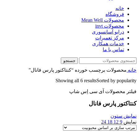
خانه
فروشگاه
محصولات Mean Well
محصولات invt
درایو آسانسوری
مرکز تعمیرات
خدمات همکاری
تماس با ما
جستجو
خانه
محصولات برچسب خورده “کنتاکتور پارس فانال”
Showing all 6 results
Sorted by popularity
فیلتر محصولات آی سی اِس شاپ
کنتاکتور پارس فانال
نمایش ستون
نمایش
9
12
18
24