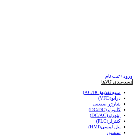
ورود / ثبت نام
دسته‌بندی کالاها
منبع تغذیه(AC/DC)
درایو(VFD)
شارژر صنعتی
کانورتر(DC/DC)
اینورتر(DC/AC)
کنترلر(PLC)
پنل لمسی(HMI)
سنسور