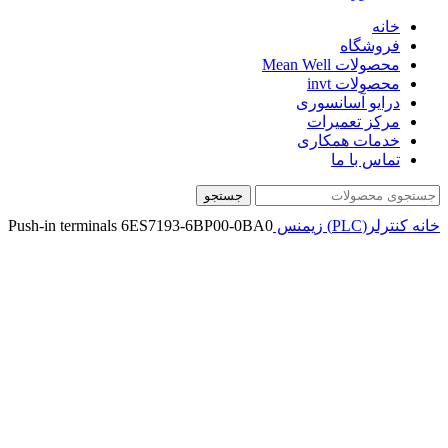
خانه
فروشگاه
محصولات Mean Well
محصولات invt
درایو آسانسوری
مرکز تعمیرات
خدمات همکاری
تماس با ما
جستجو
خانه
کنترلر(PLC)
زیمنس
Push-in terminals 6ES7193-6BP00-0BA0