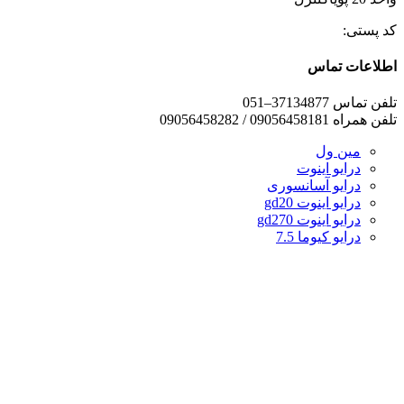
کد پستی:
اطلاعات تماس
تلفن تماس 37134877–051
تلفن همراه 09056458181 / 09056458282
مین ول
درایو اینوت
درایو آسانسوری
درایو اینوت gd20
درایو اینوت gd270
درایو کیوما 7.5