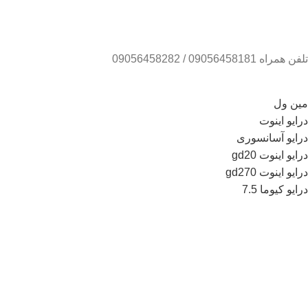
تلفن همراه 09056458181 / 09056458282
مین ول
درایو اینوت
درایو آسانسوری
درایو اینوت gd20
درایو اینوت gd270
درایو کیوما 7.5