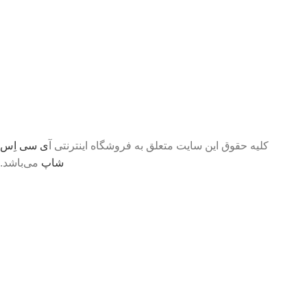
کلیه حقوق این سایت متعلق به فروشگاه اینترنتی آ
ی سی اِس
شاپ
می‌باشد.
تا اطلاع ثانوی لطفا جهت موجودی و قیمت بروز با ما در
تماس باشید 09056458282