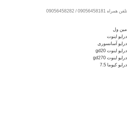
تلفن همراه 09056458181 / 09056458282
مین ول
درایو اینوت
درایو آسانسوری
درایو اینوت gd20
درایو اینوت gd270
درایو کیوما 7.5