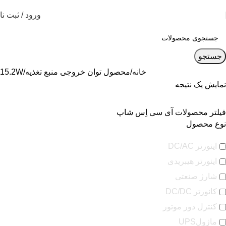
ورود / ثبت نا
جستجو
خانه
محصول توان خروجی منبع تغذیه
15.2W
نمایش یک نتیجه
فیلتر محصولات آی سی اِس شاپ
نوع محصول
اینورتر DC/AC
اینورتر هیبریدی
شارژ صنعتی
کانورتر DC/DC
کنترل دور موتور
ماژولUPS