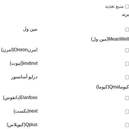
منبع تغذیه
برند
مین ول
MeanWell(مین ول)
امرن
Omron(امرن)
invt(اینوت)
invt
درایو آسانسور
کیوما
Qma(کیوما)
Danfoss(دانفوس)
next(نکست)
Qplus(کیوپلاس)