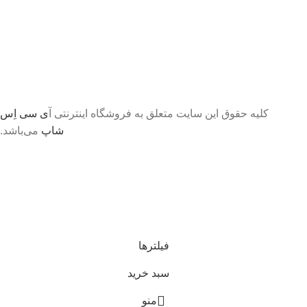
کلیه حقوق این سایت متعلق به فروشگاه اینترنتی آ
ی سی اِس
شاپ
می‌باشد.
تا اطلاع ثانوی لطفا جهت موجودی و قیمت بروز با ما در
تماس باشید 09056458282
فیلترها
سبد خرید
منو