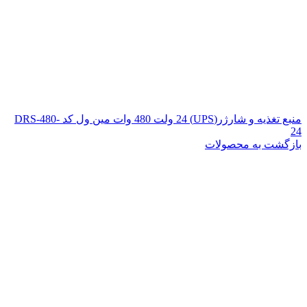
منبع تغذیه و شارژر(UPS) 24 ولت 480 وات مین ول کد DRS-480-
24
بازگشت به محصولات