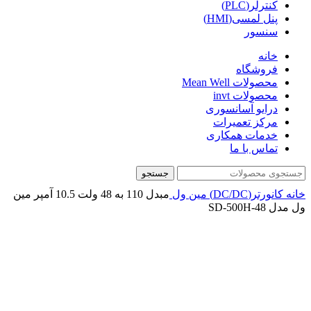
کنترلر(PLC)
پنل لمسی(HMI)
سنسور
خانه
فروشگاه
محصولات Mean Well
محصولات invt
درایو آسانسوری
مرکز تعمیرات
خدمات همکاری
تماس با ما
جستجو
خانه
کانورتر(DC/DC)
مین ول
مبدل 110 به 48 ولت 10.5 آمپر مین
ول مدل SD-500H-48