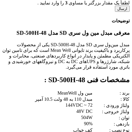
لطفاً یک مقدار بزرگتر یا مساوی
3
را وارد نمایید .
توضیحات
معرفی مبدل مین ول سری SD مدل SD-500H-48
مبدل مین‌ول سری SD مدل SD-500H-48 یکی از محصولات
پرکاربرد و باکیفیت برند تایوانی Mean Well است که برای تامین توان
الکتریکی مطمئن و پایدار در انواع کاربردهای صنعتی، مخابرات و
شبکه، شارژرها و UPSهای DC به DC و نیروگاههای خورشیدی و
باتری مورد استفاده قرار می‌گیرد.
مشخصات فنی SD-500H-48 :
برند :
مین ول MeanWell
کالا :
مبدل 110 به 48 ولت 10.5 آمپر
72 ~ 144VDC
ولتاژ ورودی :
48V DC
ولتاژ خروجی :
504W
توان :
90%
بازدهی :
نوع نصب :
کف خواب