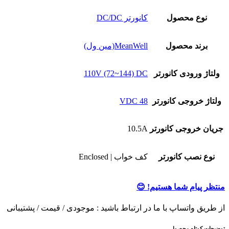
نوع محصول
کانورتر DC/DC
برند محصول
MeanWell(مین ول)
ولتاژ ورودی کانورتر
110V (72~144) DC
ولتاژ خروجی کانورتر
48 VDC
جریان خروجی کانورتر
10.5A
نوع نصب کانورتر
کف خواب | Enclosed
منتظر پیام شما هستیم! 😊
از طریق واتساپ با ما در ارتباط باشید : موجودی / قیمت / پشتیبانی
توضیحات کوتاه محصول