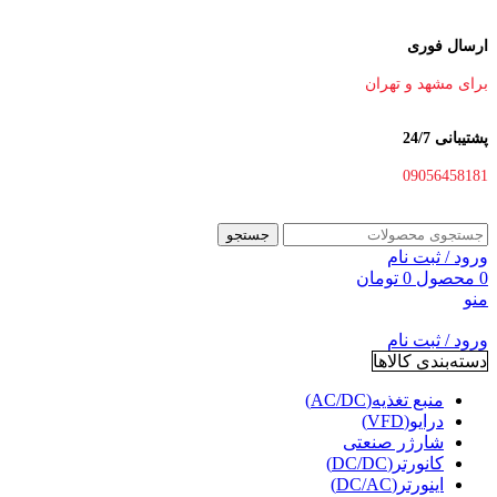
ارسال فوری
برای مشهد و تهران
پشتیبانی 24/7
09056458181
جستجو
ورود / ثبت نام
0
محصول
0
تومان
منو
ورود / ثبت نام
دسته‌بندی کالاها
منبع تغذیه(AC/DC)
درایو(VFD)
شارژر صنعتی
کانورتر(DC/DC)
اینورتر(DC/AC)