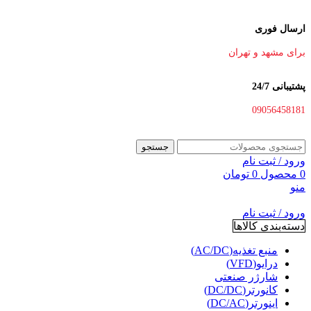
ارسال فوری
برای مشهد و تهران
پشتیبانی 24/7
09056458181
جستجو
ورود / ثبت نام
0
محصول
0
تومان
منو
ورود / ثبت نام
دسته‌بندی کالاها
منبع تغذیه(AC/DC)
درایو(VFD)
شارژر صنعتی
کانورتر(DC/DC)
اینورتر(DC/AC)