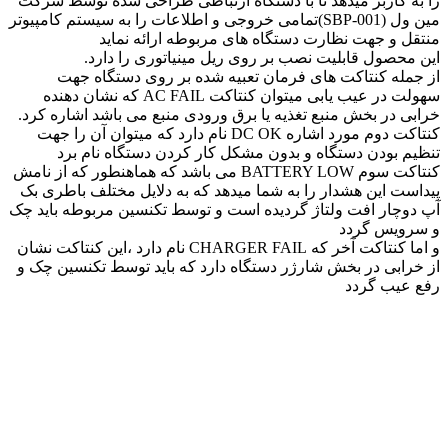
را به کاربر میدهد تا با دستگاه ارتباطی طراحی شده توسط شرکت
مین ول (SBP-001)تمامی خروجی و اطلاعات را به سیستم کامپیوتر
منتقل و جهت نظارت دستگاه های مربوطه ارائه نماید
این محصول قابلیت نصب بر روی ریل مینیاتوری را دارد.
از جمله کنتاکت های فرمان تعبیه شده بر روی دستگاه جهت
سهولت در عیب یابی میتوان کنتاکت AC FAIL که نشان دهنده
خرابی در بخش منبع تغذیه یا برق ورودی منبع می باشد اشاره کرد.
کنتاکت دوم مورد اشاره DC OK نام دارد که میتوان آن را جهت
تنظیم بودن دستگاه و بدون مشکل کار کردن دستگاه نام برد
کنتاکت سوم BATTERY LOW می باشد که هماهنطور که از نامش
پیداست این هشدار را به شما میدهد که به دلایل مختلف باطری بک
آپ دوچار افت ولتاژ گردیده است و توسط تکنسین مربوطه باید چک
و سرویس گردد
و اما کنتاکت آخر که CHARGER FAIL نام دارد ،این کنتاکت نشان
از خرابی در بخش شارژر دستگاه دارد که باید توسط تکنسین چک و
رفع عیب گردد