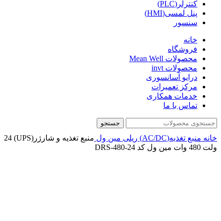
کنترلر(PLC)
پنل لمسی(HMI)
سنسور
خانه
فروشگاه
محصولات Mean Well
محصولات invt
درایو آسانسوری
مرکز تعمیرات
خدمات همکاری
تماس با ما
جستجو
خانه
منبع تغذیه(AC/DC)
ریلی
مین ول
منبع تغذیه و شارژر(UPS) 24
ولت 480 وات مین ول کد DRS-480-24