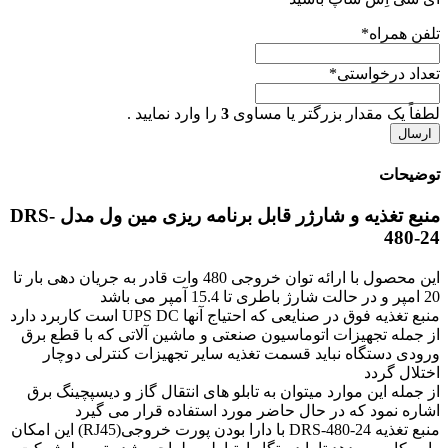
تلفن همراه
*
تعداد درخواستی
*
لطفاً یک مقدار بزرگتر یا مساوی
3
را وارد نمایید .
توضیحات
منبع تغذیه و شارژر قابل برنامه ریزی مین ول مدل DRS-
480-24
این محصول با ارائه توان خروجی 480 وات قادر به جریان دهی بار تا
20 امپر و در حالت شارژ باطری تا 15.4 آمپر می باشد
منبع تغذیه فوق در صنایعی که احتیاج آنها UPS DC است کاربرد دارد
از جمله تجهیزات اتوماسیون صنعتی و ماشین آلاتی که با قطع برق
ورودی دستگاه نباید قسمت تغذیه سایر تجهیزات کنترلی دوچار
اختلال گردد
از جمله این موارد میتوان به تابلو های انتقال گاز و دیسپچینگ برق
اشاره نمود که در حال حاضر مورد استفاده قرار می گیرد
منبع تغذیه DRS-480-24 با دارا بودن پورت خروجی(RJ45) این امکان