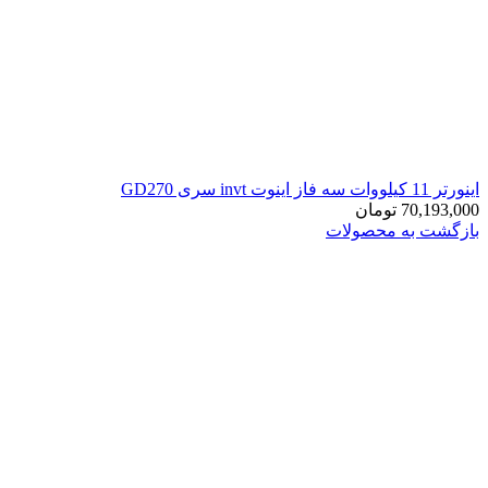
اينورتر 11 کیلووات سه فاز اینوت invt سری GD270
70,193,000
تومان
بازگشت به محصولات