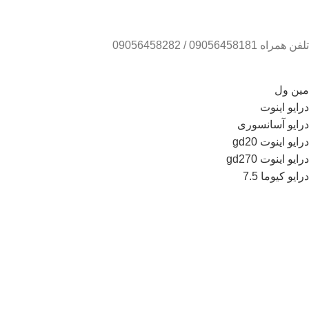
تلفن همراه 09056458181 / 09056458282
مین ول
درایو اینوت
درایو آسانسوری
درایو اینوت gd20
درایو اینوت gd270
درایو کیوما 7.5