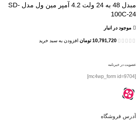
مبدل 48 به 24 ولت 4.2 آمپر مین ول مدل SD-
100C-24
موجود در انبار
10,791,720
تومان
افزودن به سبد خرید
عضویت در خبرنامه
[mc4wp_form id=9704]
آدرس فروشگاه