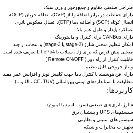
طراحی صنعتی مقاوم و جمع‌وجور و وزن سبک
دارای حفاظت در برابر اضافه ولتاژ (OVP)، اضافه جریان (OCP)،
اتصال کوتاه (SCP) و اضافه دما (OTP)، اتصال معکوس باتری
عملکرد پایدار و طول عمر بالا
دارای CANBus برای کنترل و مانیتورینگ
امکان تنظیم منحنی شارژ (stage-2 یا stage-3) و انتخاب از چند
منحنی پیش فرض که برای ژل، سیلاب یا LiFePo4 تعریف شده است.
قابلیت کنترل از راه دور ( Remote ON/OFF )
ولتاژ خروجی قابل تنظیم
دارای فن هوشمند با کنترل دما جهت کاهش نویز و افزایش عمر مفید
مطابقت با استانداردهای ایمنی بین‌المللی (UL، CE، TUV و…)
کاربردها:
شارژ باتری‌های صنعتی (سرب-اسید یا لیتیوم)
سیستم‌های UPS و پشتیبان برق
سیستم های امنیتی و نظارتی
تجهیزات مخابرات و شبکه