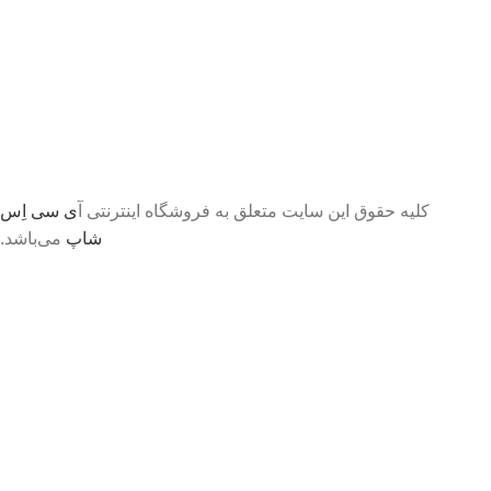
کلیه حقوق این سایت متعلق به فروشگاه اینترنتی آ
ی سی اِس
شاپ
می‌باشد.
تا اطلاع ثانوی لطفا جهت موجودی و قیمت بروز با ما در
تماس باشید 09056458282