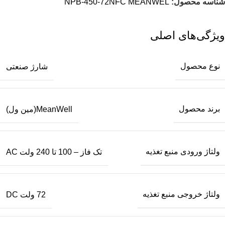
شناسه محصول:
NPB-450-72NFC MEANWEL
ویژگی‌های اصلی
نوع محصول
شارژ صنعتی
برند محصول
MeanWell(مین ول)
ولتاژ ورودی منبع تغذیه
تک فاز – 100 تا 240 ولت AC
ولتاژ خروجی منبع تغذیه
72 ولت DC