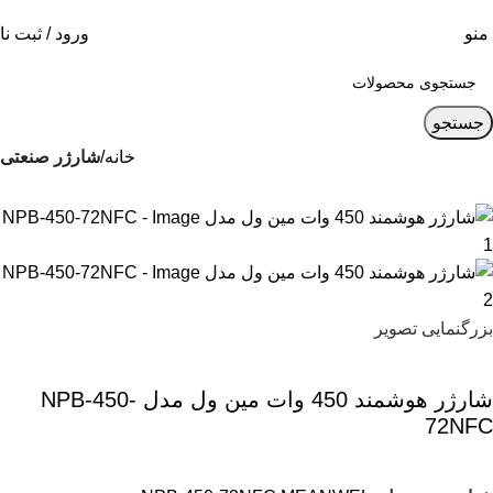
منو
ورود / ثبت نا
جستجو
خانه
شارژر صنعتی
بزرگنمایی تصویر
شارژر هوشمند 450 وات مین ول مدل NPB-450-
72NFC