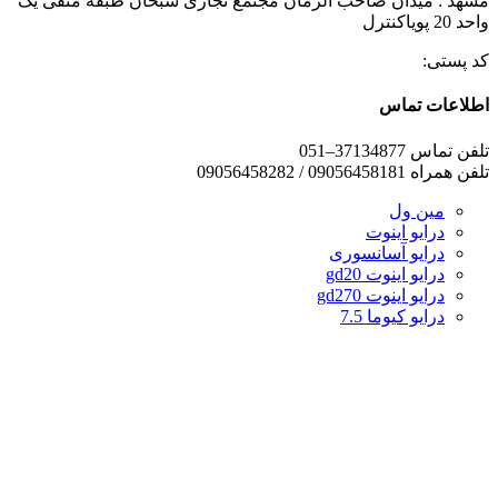
مشهد : میدان صاحب الزمان مجتمع تجاری سبحان طبقه منفی یک
واحد 20 پویاکنترل
کد پستی:
اطلاعات تماس
تلفن تماس 37134877–051
تلفن همراه 09056458181 / 09056458282
مین ول
درایو اینوت
درایو آسانسوری
درایو اینوت gd20
درایو اینوت gd270
درایو کیوما 7.5