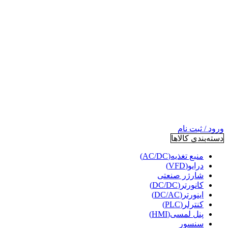
ورود / ثبت نام
دسته‌بندی کالاها
منبع تغذیه(AC/DC)
درایو(VFD)
شارژر صنعتی
کانورتر(DC/DC)
اینورتر(DC/AC)
کنترلر(PLC)
پنل لمسی(HMI)
سنسور