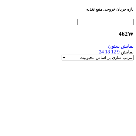
بازه جریان خروجی منبع تغذیه
462W
نمایش ستون
نمایش
9
12
18
24