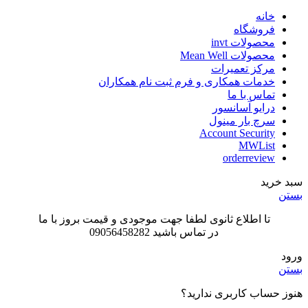
خانه
فروشگاه
محصولات invt
محصولات Mean Well
مرکز تعمیرات
خدمات همکاری و فرم ثبت نام همکاران
تماس با ما
درایو آسانسور
سرچ بار مینول
Account Security
MWList
orderreview
سبد خرید
بستن
تا اطلاع ثانوی لطفا جهت موجودی و قیمت بروز با ما
در تماس باشید 09056458282
ورود
بستن
هنوز حساب کاربری ندارید؟