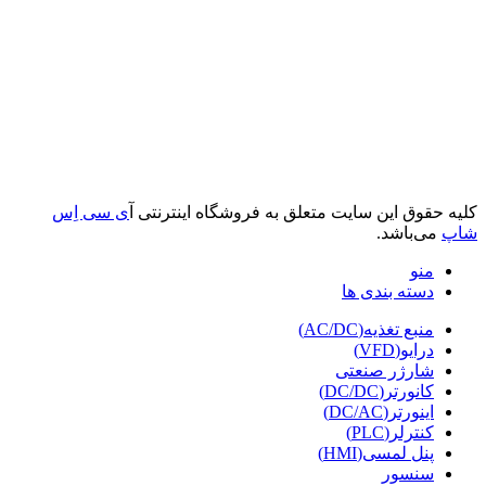
کلیه حقوق این سایت متعلق به فروشگاه اینترنتی آ
ی سی اِس
شاپ
می‌باشد.
منو
دسته بندی ها
منبع تغذیه(AC/DC)
درایو(VFD)
شارژر صنعتی
کانورتر(DC/DC)
اینورتر(DC/AC)
کنترلر(PLC)
پنل لمسی(HMI)
سنسور