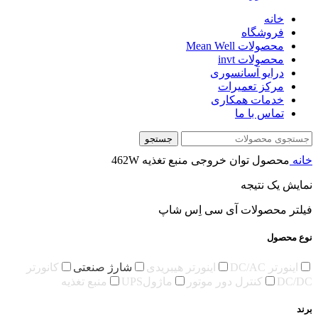
خانه
فروشگاه
محصولات Mean Well
محصولات invt
درایو آسانسوری
مرکز تعمیرات
خدمات همکاری
تماس با ما
جستجو
خانه
محصول توان خروجی منبع تغذیه
462W
نمایش یک نتیجه
فیلتر محصولات آی سی اِس شاپ
نوع محصول
اینورتر DC/AC
اینورتر هیبریدی
شارژ صنعتی
کانورتر
DC/DC
کنترل دور موتور
ماژولUPS
منبع تغذیه
برند