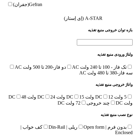
Gefran(جفران)
A-STAR (اِی اِستار)
بازه توان خروجی منبع تغذیه
ولتاژ ورودی منبع تغذیه
تک فاز - 100 تا 240 ولت AC
دو فاز-200 تا 500 ولت AC
سه فاز-380 تا 480 ولت AC
واتاژ خروجی منبع تغذیه
5 ولت DC
12 ولت DC
15 ولت DC
24 ولت DC
48
ولت DC
چند خروجی
72 ولت DC
نوع نصب منبع تغذیه
بدون فرم | Open form
ریلی | Din-Rail
کف خواب |
Enclosed