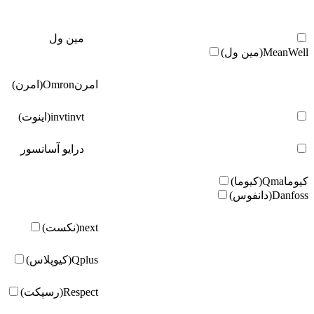
مین ول
MeanWell(مین ول)
امرن
Omron(امرن)
invt(اینوت)
invt
درایو آسانسور
کیوما
Qma(کیوما)
Danfoss(دانفوس)
next(نکست)
Qplus(کیوپلاس)
Respect(رسپکت)