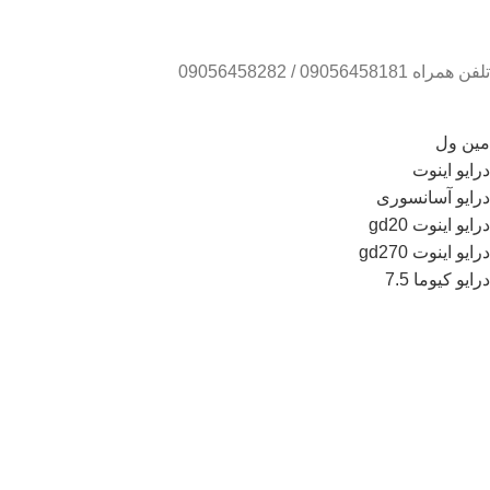
تلفن همراه 09056458181 / 09056458282
مین ول
درایو اینوت
درایو آسانسوری
درایو اینوت gd20
درایو اینوت gd270
درایو کیوما 7.5