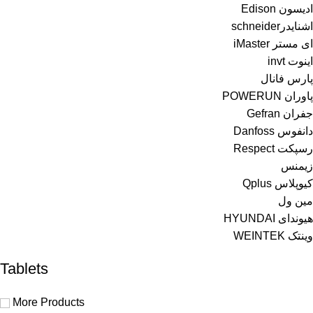
ادیسون Edison
اشنایدرschneider
ای مستر iMaster
اینوت invt
پارس فانال
پاوران POWERUN
جفران Gefran
دانفوس Danfoss
رسپکت Respect
زیمنس
کیوپلاس Qplus
مین ول
هیوندای HYUNDAI
وینتک WEINTEK
Tablets
More Products