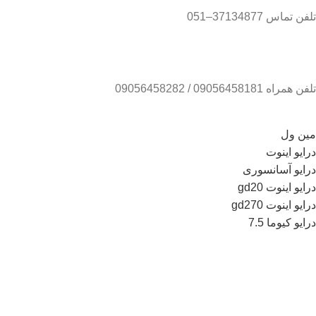
تلفن تماس 37134877–051
تلفن همراه 09056458181 / 09056458282
مین ول
درایو اینوت
درایو آسانسوری
درایو اینوت gd20
درایو اینوت gd270
درایو کیوما 7.5