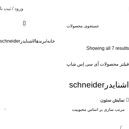
ورود / ثبت نا
خانه
برندها
اشنایدرschneider
Showing all 7 results
فیلتر محصولات آی سی اِس شاپ
اشنایدرschneider
نمایش ستون