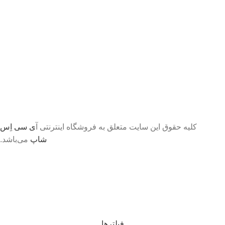
کلیه حقوق این سایت متعلق به فروشگاه اینترنتی آ
ی سی اِس
شاپ
می‌باشد.
تا اطلاع ثانوی لطفا جهت موجودی و قیمت بروز با ما در
تماس باشید 09056458282
فیلترها