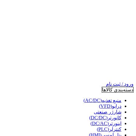
ورود / ثبت نام
دسته‌بندی کالاها
منبع تغذیه(AC/DC)
درایو(VFD)
شارژر صنعتی
کانورتر(DC/DC)
اینورتر(DC/AC)
کنترلر(PLC)
پنل لمسی(HMI)