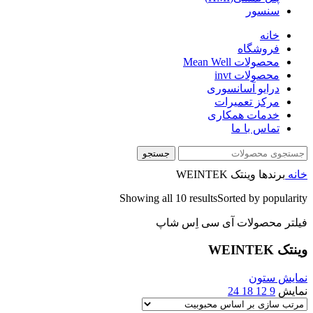
سنسور
خانه
فروشگاه
محصولات Mean Well
محصولات invt
درایو آسانسوری
مرکز تعمیرات
خدمات همکاری
تماس با ما
جستجو
خانه
برندها
وینتک WEINTEK
Showing all 10 results
Sorted by popularity
فیلتر محصولات آی سی اِس شاپ
وینتک WEINTEK
نمایش ستون
نمایش
9
12
18
24