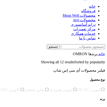
خانه
فروشگاه
محصولات Mean Well
محصولات invt
درایو آسانسوری
مرکز تعمیرات
خدمات همکاری
تماس با ما
جستجو
خانه
برندها
OMRON
Showing all 12 results
Sorted by popularity
فیلتر محصولات آی سی اِس شاپ
نوع محصول
اینورتر DC/AC
اینورتر هیبریدی
شارژ صنعتی
کانورتر DC/DC
برند