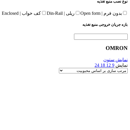
نوع نصب منبع تغذیه
بدون فرم | Open form
ریلی | Din-Rail
کف خواب | Enclosed
بازه جریان خروجی منبع تغذیه
OMRON
نمایش ستون
نمایش
9
12
18
24