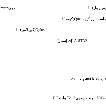
امرن
Omron(امر
و آسانسور کیوما
Qma(کیوما)
Qplus(کیوپلاس)
A-STAR (اِی اِستار)
480 ولت AC
چند خروجی
72 ولت DC