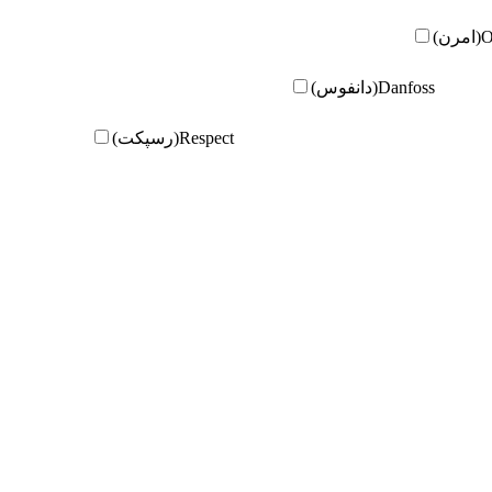
ن)
Danfoss(دانفوس)
Respect(رسپکت)