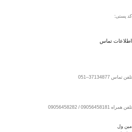
کد پستی:
اطلاعات تماس
تلفن تماس 37134877–051
تلفن همراه 09056458181 / 09056458282
مین ول