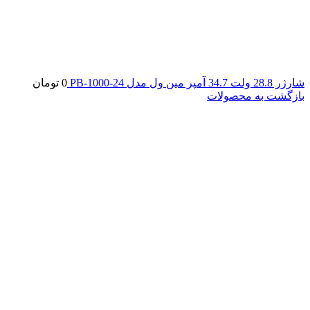
شارژر 28.8 ولت 34.7 آمپر مین ول مدل PB-1000-24
0
تومان
بازگشت به محصولات