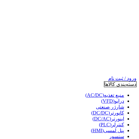
ورود / ثبت نام
دسته‌بندی کالاها
منبع تغذیه(AC/DC)
درایو(VFD)
شارژر صنعتی
کانورتر(DC/DC)
اینورتر(DC/AC)
کنترلر(PLC)
پنل لمسی(HMI)
سنسور