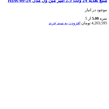
منبع تغذیه 24 ولت 2.5 آمپر مین ول مدل HDR-60-24
موجود در انبار
نمره
5.00
از 5
4,203,595
تومان
افزودن به سبد خرید