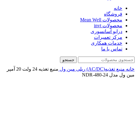
خانه
فروشگاه
محصولات Mean Well
محصولات invt
درایو آسانسوری
مرکز تعمیرات
خدمات همکاری
تماس با ما
جستجو
خانه
منبع تغذیه(AC/DC)
ریلی
مین ول
منبع تغذیه 24 ولت 20 آمپر
مین ول مدل NDR-480-24