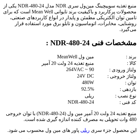
منبع تغذیه سوییچینگ مین‌ول سری NDR مدل NDR-480-24 یکی از
محصولات پرکاربرد و باکیفیت برند تایوانی Mean Well است که برای
تامین توان الکتریکی مطمئن و پایدار در انواع کاربردهای صنعتی،
روشنایی، مخابرات، اتوماسیون و تابلو برق مورد استفاده قرار
می‌گیرد.
مشخصات فنی NDR-480-24 :
برند :
مین ول MeanWell
کالا :
منبع تغذیه 24 ولت 20 آمپر
90 ~ 264VAC
ولتاژ ورودی :
24V DC
ولتاژ خروجی :
480W
توان :
92.5%
بازدهی :
نوع نصب :
ریلی
NDR-480-24
کد فنی :
منبع تغذیه 24 ولت 20 آمپر مین ول (NDR-480-24) با توان خروجی
480 وات تحویلی به مصرف کننده اندازه گیری شده است.
این محصول جزء سری
ریلی
پاور های مین ول محسوب می شود.