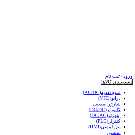
ورود / ثبت نام
دسته‌بندی کالاها
منبع تغذیه(AC/DC)
درایو(VFD)
شارژر صنعتی
کانورتر(DC/DC)
اینورتر(DC/AC)
کنترلر(PLC)
پنل لمسی(HMI)
سنسور