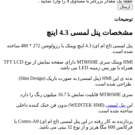
لطفاً یک مقدار بزرگتر یا مساوی
3
را وارد نمایید .
توضیحات
مشخصات پنل لمسی 4.3 اینچ
پنل لمسی (اچ ام ای) 4.3 اینچ وینتک با رزولوشن 272 * 480 ساخته
شده است.
HMI وینتک سری MT8050IE دارای صفحه نمایش از نوع TFT LCD
همراه با نور پس زمینه LED می باشد.
بدنه ی این HMI (پنل لمسی) به صورت باریک (Slim Design)
طراحی شده است.
سری MT8050IE قابلیت نمایش تا 16.7 میلیون رنگ را دارد.
این
پنل لمسی
(WEINTEK HMI) بدون فن خنک کننده داخلی
ساخته شده است.
پردازنده به کار رفته در این پنل لمسی (اچ ام ای) Cortex-A8 با
فرکانس 600 مگا هرتز و از نوع 32 بیتی می باشد.