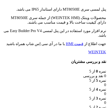
پنل لمسی سری MT8050IE دارای استاندار IP65 می باشد.
محصولات وینتک (WEINTEK HMI) از جمله سری MT8050IE
دارای کیفیت ساخت بالا و قیمت مناسب می باشند.
نرم افزار مورد استفاده در این پنل لمسی Easy Builder Pro V4 می
باشد.
جهت اطلاع از
قیمت HMI
با ما در آی سی اِس شاپ همراه باشید
WEINTEK
نقد و بررسی مشتریان
نمره
0
از 5
0 نقد و بررسی
نمره
5
از 5
0
نمره
4
از 5
0
نمره
3
از 5
0
نمره
2
از 5