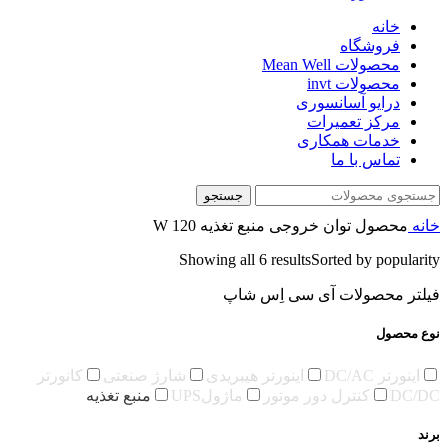
خانه
فروشگاه
محصولات Mean Well
محصولات invt
درایو آسانسوری
مرکز تعمیرات
خدمات همکاری
تماس با ما
جستجو
خانه
محصول توان خروجی منبع تغذیه
120 W
Showing all 6 results
Sorted by popularity
فیلتر محصولات آی سی اِس شاپ
نوع محصول
اینورتر DC/AC
اینورتر هیبریدی
شارژ صنعتی
کانورتر
DC/DC
کنترل دور موتور
ماژولUPS
منبع تغذیه
برند