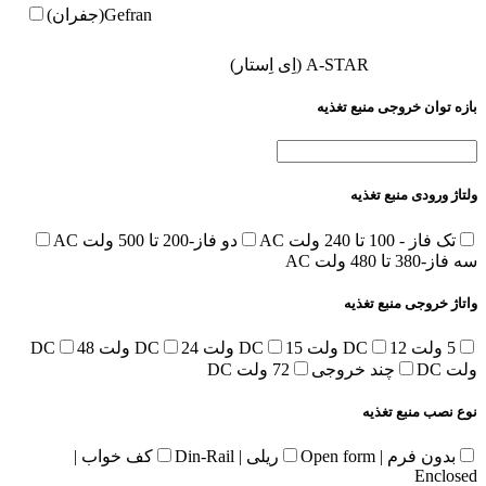
Gefran(جفران)
A-STAR (اِی اِستار)
بازه توان خروجی منبع تغذیه
ولتاژ ورودی منبع تغذیه
تک فاز - 100 تا 240 ولت AC
دو فاز-200 تا 500 ولت AC
سه فاز-380 تا 480 ولت AC
واتاژ خروجی منبع تغذیه
5 ولت DC
12 ولت DC
15 ولت DC
24 ولت DC
48
ولت DC
چند خروجی
72 ولت DC
نوع نصب منبع تغذیه
بدون فرم | Open form
ریلی | Din-Rail
کف خواب |
Enclosed