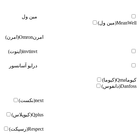
مین ول
MeanWell(مین ول)
امرن
Omron(امرن)
invt(اینوت)
invt
درایو آسانسور
کیوما
Qma(کیوما)
Danfoss(دانفوس)
next(نکست)
Qplus(کیوپلاس)
Respect(رسپکت)