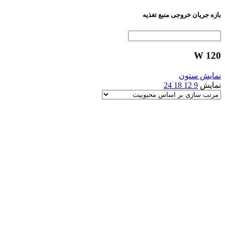
بازه جریان خروجی منبع تغذیه
120 W
نمایش ستون
نمایش
9
12
18
24