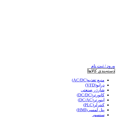
ورود / ثبت نام
دسته‌بندی کالاها
منبع تغذیه(AC/DC)
درایو(VFD)
شارژر صنعتی
کانورتر(DC/DC)
اینورتر(DC/AC)
کنترلر(PLC)
پنل لمسی(HMI)
سنسور