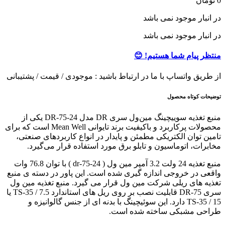
0
تومان
در انبار موجود نمی باشد
در انبار موجود نمی باشد
منتظر پیام شما هستیم! 😊
از طریق واتساپ با ما در ارتباط باشید : موجودی / قیمت / پشتیبانی
توضیحات کوتاه محصول
منبع تغذیه سوییچینگ مین‌ول سری DR مدل DR-75-24 یکی از
محصولات پرکاربرد و باکیفیت برند تایوانی Mean Well است که برای
تامین توان الکتریکی مطمئن و پایدار در انواع کاربردهای صنعتی،
مخابرات، اتوماسیون و تابلو برق مورد استفاده قرار می‌گیرد.
منبع تغذیه 24 ولت 3.2 آمپر مین ول ( dr-75-24 ) با توان 76.8 وات
واقعی در خروجی اندازه گیری شده است. این پاور در دسته ی منبع
تغذیه های ریلی شرکت مین ول قرار می گیرد. منبع تغذیه مین ول
سری DR-75 قابلیت نصب بر روی ریل های استاندارد TS-35 / 7.5 یا
TS-35 / 15 دارد. این سوئیچینگ با بدنه ای از جنس گالوانیزه و
طراحی مشبکی ساخته شده است.