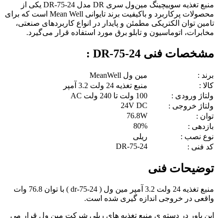
منبع تغذیه سوییچینگ مین‌ول سری DR مدل DR-75-24 یکی از
محصولات پرکاربرد و باکیفیت برند تایوانی Mean Well است که برای
تامین توان الکتریکی مطمئن و پایدار در انواع کاربردهای صنعتی،
مخابرات، اتوماسیون و تابلو برق مورد استفاده قرار می‌گیرد.
مشخصات فنی DR-75-24 :
برند :
مین ول MeanWell
کالا :
منبع تغذیه 24 ولت 3.2 آمپر
ولتاژ ورودی :
100 ولت تا 240 ولت AC
24V DC
ولتاژ خروجی :
76.8W
توان :
80%
بازدهی :
نوع نصب :
ریلی
DR-75-24
کد فنی :
توضیحات فنی
منبع تغذیه 24 ولت 3.2 آمپر مین ول ( dr-75-24 ) با توان 76.8 وات
واقعی در خروجی اندازه گیری شده است.
این پاور در دسته ی منبع تغذیه های ریلی شرکت مین ول قرار می