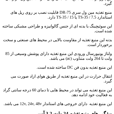
گیرد.
منبع تغذیه مین ول سری DR-75 قابلیت نصب بر روی ریل های
استاندارد TS-35 / 7.5 یا TS-35 / 15 دارد.
این سوئیچینگ با بدنه ای از جنس گالوانیزه و طراحی مشبکی ساخته
شده است.
بدنه این منبع تغذیه از مقاومت بالایی در محیط های صنعتی و سخت
برخوردار است.
ولتاژ یونیورسال ورودی این منبع تغذیه دارای پوشش وسیعی از 85
ولت تا 264 ولت متناوب (ac) می باشد.
این منبع تغذیه بدون فن DC ساخته شده است.
انتقال حرارت در این منبع تغذیه از طریق هوای ازاد صورت می
گیرد.
این منبع تغذیه می تواند در محیط هایی تا دمای 60 درجه سانتی گراد
به فعالیت خود ادامه دهد.
این منبع تغذیه دارای خروجی های استاندار 12v, 24v, 48v می باشد.
ویژگی های منبع تغذیه 24 ولت 3.2 آمپر