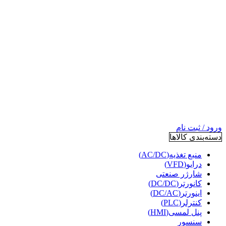
ورود / ثبت نام
دسته‌بندی کالاها
منبع تغذیه(AC/DC)
درایو(VFD)
شارژر صنعتی
کانورتر(DC/DC)
اینورتر(DC/AC)
کنترلر(PLC)
پنل لمسی(HMI)
سنسور