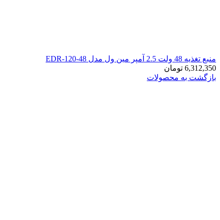
منبع تغذیه 48 ولت 2.5 آمپر مین ول مدل EDR-120-48
6,312,350
تومان
بازگشت به محصولات