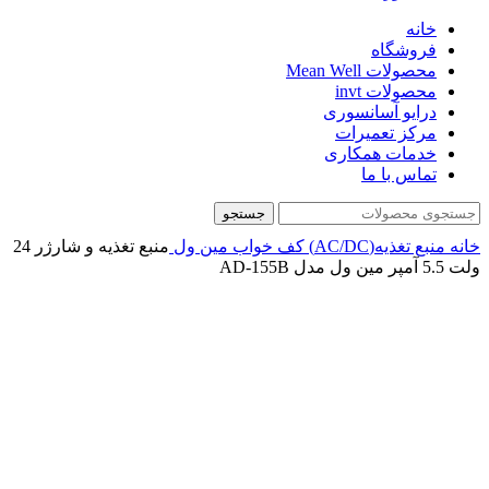
خانه
فروشگاه
محصولات Mean Well
محصولات invt
درایو آسانسوری
مرکز تعمیرات
خدمات همکاری
تماس با ما
جستجو
خانه
منبع تغذیه(AC/DC)
کف خواب
مین ول
منبع تغذیه و شارژر 24
ولت 5.5 آمپر مین ول مدل AD-155B