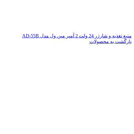
منبع تغذیه و شارژر 24 ولت 2 آمپر مین ول مدل AD-55B
بازگشت به محصولات