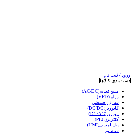
ورود / ثبت نام
دسته‌بندی کالاها
منبع تغذیه(AC/DC)
درایو(VFD)
شارژر صنعتی
کانورتر(DC/DC)
اینورتر(DC/AC)
کنترلر(PLC)
پنل لمسی(HMI)
سنسور