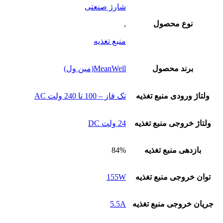
شارژ صنعتی
نوع محصول
,
منبع تغذیه
برند محصول
MeanWell(مین ول)
ولتاژ ورودی منبع تغذیه
تک فاز – 100 تا 240 ولت AC
ولتاژ خروجی منبع تغذیه
24 ولت DC
بازدهی منبع تغذیه
84%
توان خروجی منبع تغذیه
155W
جریان خروجی منبع تغذیه
5.5A