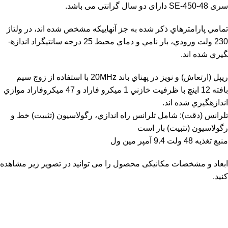
سری SE-450-48 دارای دو سال گرانتی می باشد.
تمامي پارامترهاي ذكر شده به جز آنهايي­كه مشخص شده اند، در ولتاژ
230 ولت ورودي، بار نامي و دماي محيط 25 درجه سانتيگراد اندازه­
گيري شده اند.
ريپل (ارتعاش) و نويز در پهناي باند 20MHz با استفاده از زوج سيم
بافته 12 اينچ با ظرفيت خازني 1 ميكرو فاراد و 47 ميكروفاراد موازي
اندازه­گيري شده اند.
تلرانس (دقت): شامل تلرانس راه اندازي، رگولاسيون (تثبيت) خط و
رگولاسيون (تثبيت) بار است
منبع تغذیه 48 ولت 9.4 آمپر مین ول
ابعاد و مشخصات مکانیکی محصول را می توانید در تصویر زیر مشاهده
کنید.