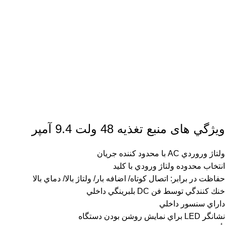
ويژگي­ های منبع تغذیه 48 ولت 9.4 آمپر
ولتاژ وروردي AC با محدود كننده جريان
انتخاب محدوده ولتاژ ورودي با كليد
حفاظت در برابر: اتصال كوتاه/ اضافه بار/ ولتاژ بالا/ دماي بالا
خنك كنندگي توسط فن DC بلبرينگي داخلي
داراي سنسور داخلي
نشانگر LED براي نمايش روشن بودن دستگاه