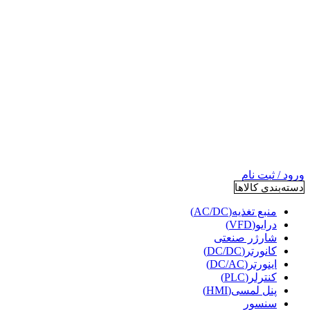
ورود / ثبت نام
دسته‌بندی کالاها
منبع تغذیه(AC/DC)
درایو(VFD)
شارژر صنعتی
کانورتر(DC/DC)
اینورتر(DC/AC)
کنترلر(PLC)
پنل لمسی(HMI)
سنسور