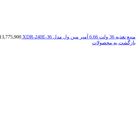
منبع تغذیه 36 ولت 6.66 آمپر مین ول مدل XDR-240E-36
13,775,900
بازگشت به محصولات