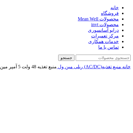
خانه
فروشگاه
محصولات Mean Well
محصولات invt
درایو آسانسوری
مرکز تعمیرات
خدمات همکاری
تماس با ما
جستجو
خانه
منبع تغذیه(AC/DC)
ریلی
مین ول
منبع تغذیه 48 ولت 5 آمپر مین ول مدل XDR-240E-48