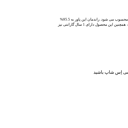
منبع تغذیه 48 ولت 5 آمپر مین ول (XDR-240E-48) با توان خروجی 240 وات تحویلی به مصرف کننده اندازه گیری شده است. این محصول جزء سری ریلی پاور های مین ول محسوب می شود. راندمان این پاور به 95.5%
می رسد که این خروجی ایده‌آل را مدیون استفاده از قطعات با کیفیت و طراحی سطح بالا می دانیم. تلفات در سوئیچینگ 48 ولت 5 آمپر بسیار پایین اندازه گیری شده است. همچنین این محصول دارای 1 سال گارانتی نیز
سی اِس شاپ باشید