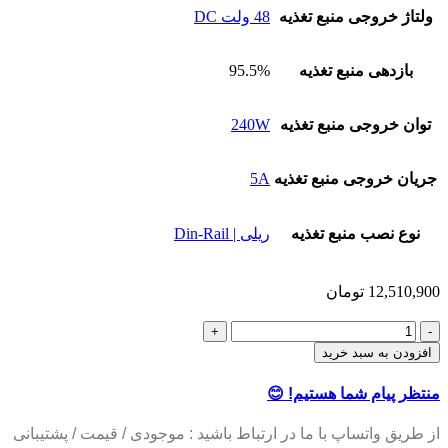
ولتاژ خروجی منبع تغذیه
48 ولت DC
بازدهی منبع تغذیه
95.5%
توان خروجی منبع تغذیه
240W
جریان خروجی منبع تغذیه
5A
نوع نصب منبع تغذیه
ریلی | Din-Rail
12,510,900
تومان
منبع
تغذیه
افزودن به سبد خرید
48
ولت
منتظر پیام شما هستیم! 😊
5
آمپر
از طریق واتساپ با ما در ارتباط باشید : موجودی / قیمت / پشتیبانی
مین