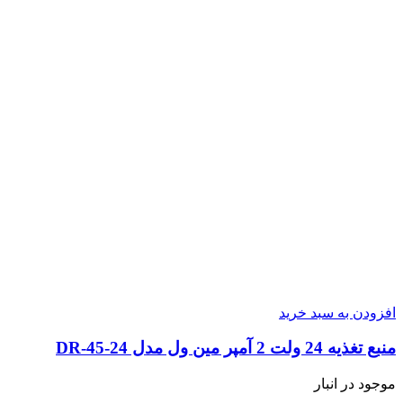
افزودن به سبد خرید
منبع تغذیه 24 ولت 2 آمپر مین ول مدل DR-45-24
موجود در انبار