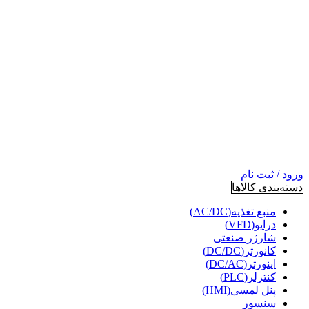
ورود / ثبت نام
دسته‌بندی کالاها
منبع تغذیه(AC/DC)
درایو(VFD)
شارژر صنعتی
کانورتر(DC/DC)
اینورتر(DC/AC)
کنترلر(PLC)
پنل لمسی(HMI)
سنسور