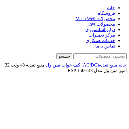
خانه
فروشگاه
محصولات Mean Well
محصولات invt
درایو آسانسوری
مرکز تعمیرات
خدمات همکاری
تماس با ما
جستجو
خانه
منبع تغذیه(AC/DC)
کف خواب
مین ول
منبع تغذیه 48 ولت 32
آمپر مین ول مدل RSP-1500-48