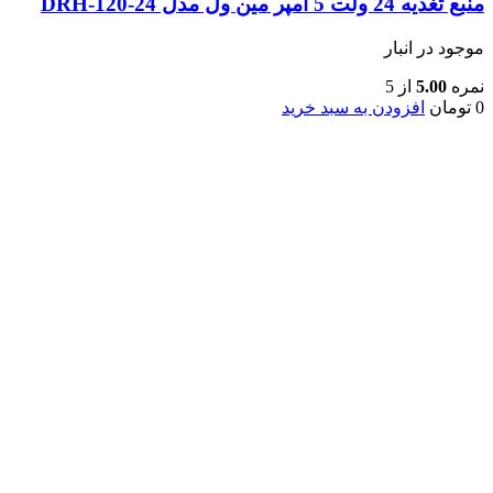
منبع تغذیه 24 ولت 5 امپر مین ول مدل DRH-120-24
موجود در انبار
نمره
5.00
از 5
0
تومان
افزودن به سبد خرید