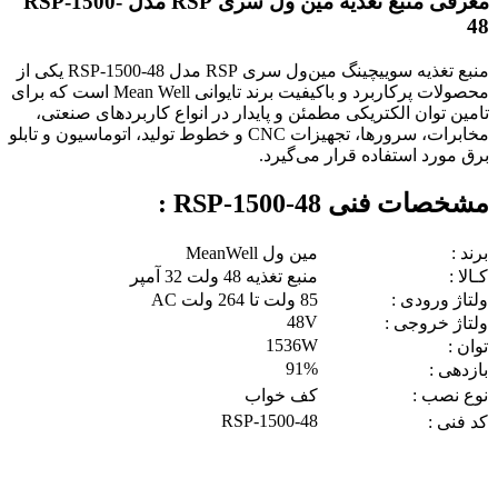
معرفی منبع تغذیه مین ول سری RSP مدل RSP-1500-
48
منبع تغذیه سوییچینگ مین‌ول سری RSP مدل RSP-1500-48 یکی از
محصولات پرکاربرد و باکیفیت برند تایوانی Mean Well است که برای
تامین توان الکتریکی مطمئن و پایدار در انواع کاربردهای صنعتی،
مخابرات، سرورها، تجهیزات CNC و خطوط تولید، اتوماسیون و تابلو
برق مورد استفاده قرار می‌گیرد.
مشخصات فنی RSP-1500-48 :
برند :
مین ول MeanWell
کـالا :
منبع تغذیه 48 ولت 32 آمپر
ولتاژ ورودی :
85 ولت تا 264 ولت AC
48V
ولتاژ خروجی :
1536W
توان :
91%
بازدهی :
نوع نصب :
کف خواب
RSP-1500-48
کد فنی :