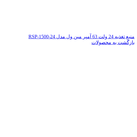
منبع تغذیه 24 ولت 63 آمپر مین ول مدل RSP-1500-24
بازگشت به محصولات