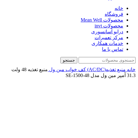
خانه
فروشگاه
محصولات Mean Well
محصولات invt
درایو آسانسوری
مرکز تعمیرات
خدمات همکاری
تماس با ما
جستجو
خانه
منبع تغذیه(AC/DC)
کف خواب
مین ول
منبع تغذیه 48 ولت
31.3 آمپر مین ول مدل SE-1500-48