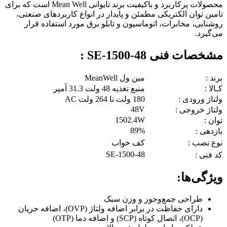
محصولات پرکاربرد و باکیفیت برند تایوانی Mean Well است که برای
تامین توان الکتریکی مطمئن و پایدار در انواع کاربردهای صنعتی،
روشنایی، مخابرات، اتوماسیون و تابلو برق مورد استفاده قرار
می‌گیرد.
مشخصات فنی SE-1500-48 :
برند :
مین ول MeanWell
کـالا :
منبع تغذیه 48 ولت 31.3 آمپر
ولتاژ ورودی :
180 ولت تا 264 ولت AC
48V
ولتاژ خروجی :
1502.4W
توان :
89%
بازدهی :
نوع نصب :
کف خواب
SE-1500-48
کد فنی :
ویژگی‌ها:
طراحی جمع‌وجور و وزن سبک
دارای حفاظت در برابر اضافه ولتاژ (OVP)، اضافه جریان
(OCP)، اتصال کوتاه (SCP) و اضافه دما (OTP)