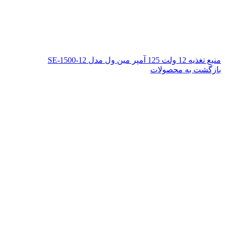
منبع تغذیه 12 ولت 125 آمپر مین ول مدل SE-1500-12
بازگشت به محصولات