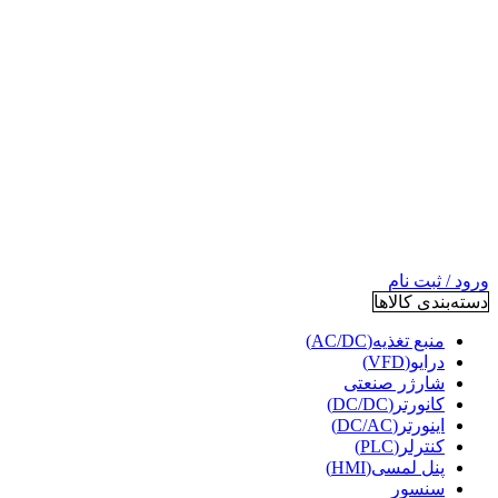
ورود / ثبت نام
دسته‌بندی کالاها
منبع تغذیه(AC/DC)
درایو(VFD)
شارژر صنعتی
کانورتر(DC/DC)
اینورتر(DC/AC)
کنترلر(PLC)
پنل لمسی(HMI)
سنسور