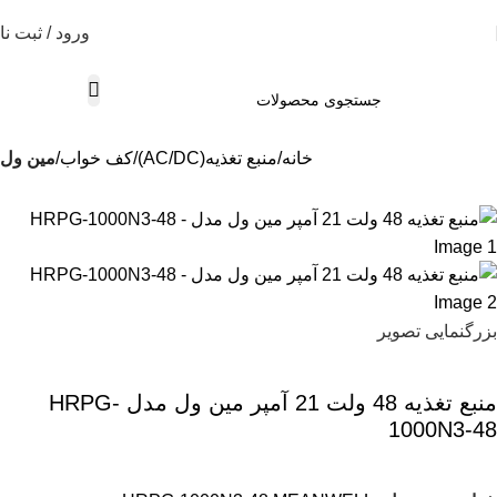
ورود / ثبت نا
خانه
منبع تغذیه(AC/DC)
کف خواب
مین ول
بزرگنمایی تصویر
منبع تغذیه 48 ولت 21 آمپر مین ول مدل HRPG-
1000N3-48