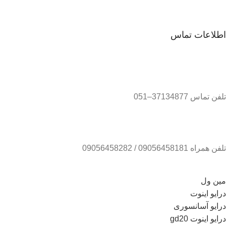
اطلاعات تماس
تلفن تماس 37134877–051
تلفن همراه 09056458181 / 09056458282
مین ول
درایو اینوت
درایو آسانسوری
درایو اینوت gd20