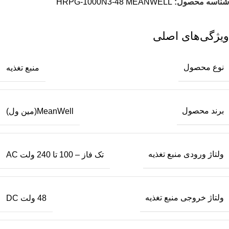
شناسه محصول:
HRPG-1000N3-48 MEANWELL
ویژگی‌های اصلی
نوع محصول
منبع تغذیه
برند محصول
MeanWell(مین ول)
ولتاژ ورودی منبع تغذیه
تک فاز – 100 تا 240 ولت AC
ولتاژ خروجی منبع تغذیه
48 ولت DC