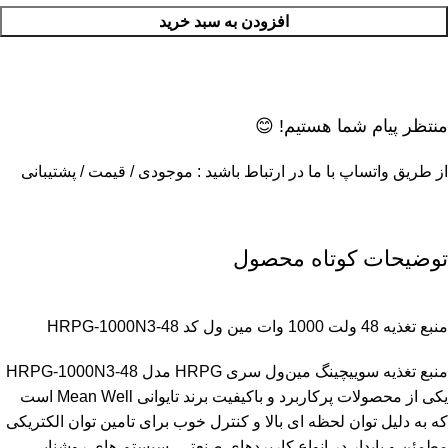
افزودن به سبد خرید
منتظر پیام شما هستیم! 😊
از طریق واتساپ با ما در ارتباط باشید : موجودی / قیمت / پشتیبانی
توضیحات کوتاه محصول
منبع تغذیه 48 ولت 1000 وات مین ول کد HRPG-1000N3-48
منبع تغذیه سوییچینگ مین‌ول سری HRPG مدل HRPG-1000N3-48
یکی از محصولات پرکاربرد و باکیفیت برند تایوانی Mean Well است
که به دلیل توان لحظه ای بالا و کنترل خوب برای تامین توان الکتریکی
مطمئن و پایدار در انواع کاربردهای صنعتی، سیستم های روشنایی