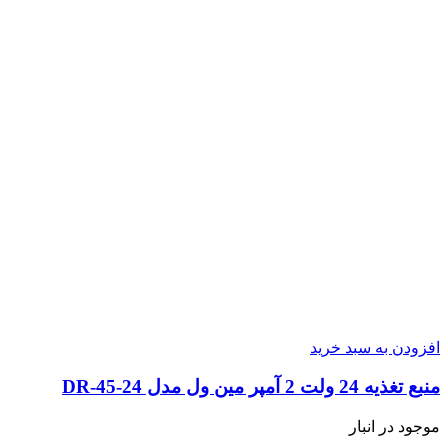
افزودن به سبد خرید
منبع تغذیه 24 ولت 2 آمپر مین ول مدل DR-45-24
موجود در انبار