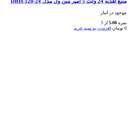
منبع تغذیه 24 ولت 5 امپر مین ول مدل DRH-120-24
موجود در انبار
نمره
5.00
از 5
0
تومان
افزودن به سبد خرید