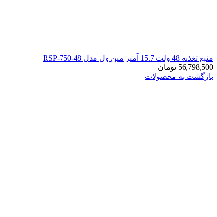
منبع تغذیه 48 ولت 15.7 آمپر مین ول مدل RSP-750-48
56,798,500
تومان
بازگشت به محصولات