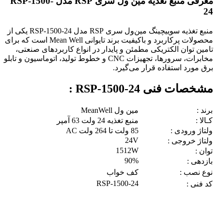
معرفی منبع تغذیه مین ول سری RSP مدل RSP-1500-
24
منبع تغذیه سوییچینگ مین‌ول سری RSP مدل RSP-1500-24 یکی از
محصولات پرکاربرد و باکیفیت برند تایوانی Mean Well است که برای
تامین توان الکتریکی مطمئن و پایدار در انواع کاربردهای صنعتی،
مخابرات، سرورها، تجهیزات CNC و خطوط تولید، اتوماسیون و تابلو
برق مورد استفاده قرار می‌گیرد.
مشخصات فنی RSP-1500-24 :
برند :
مین ول MeanWell
کـالا :
منبع تغذیه 24 ولت 63 آمپر
ولتاژ ورودی :
85 ولت تا 264 ولت AC
24V
ولتاژ خروجی :
1512W
توان :
90%
بازدهی :
نوع نصب :
کف خواب
RSP-1500-24
کد فنی :