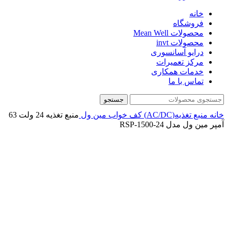
خانه
فروشگاه
محصولات Mean Well
محصولات invt
درایو آسانسوری
مرکز تعمیرات
خدمات همکاری
تماس با ما
جستجو
خانه
منبع تغذیه(AC/DC)
کف خواب
مین ول
منبع تغذیه 24 ولت 63
آمپر مین ول مدل RSP-1500-24