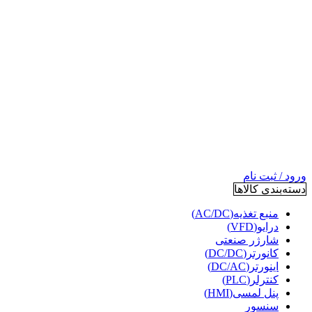
ورود / ثبت نام
دسته‌بندی کالاها
منبع تغذیه(AC/DC)
درایو(VFD)
شارژر صنعتی
کانورتر(DC/DC)
اینورتر(DC/AC)
کنترلر(PLC)
پنل لمسی(HMI)
سنسور