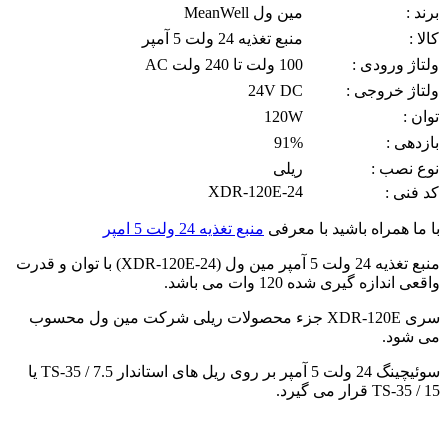
برند :
مین ول MeanWell
کالا :
منبع تغذیه 24 ولت 5 آمپر
ولتاژ ورودی :
100 ولت تا 240 ولت AC
ولتاژ خروجی :
24V DC
توان :
120W
بازدهی :
91%
نوع نصب :
ریلی
XDR-120E-24
کد فنی :
با ما همراه باشید با معرفی
منبع تغذیه 24 ولت 5 امپر
منبع تغذیه 24 ولت 5 آمپر مین ول (XDR-120E-24) با توان و قدرت
واقعی اندازه گیری شده 120 وات می باشد.
سری XDR-120E جزء محصولات ریلی شرکت مین ول محسوب
می شود.
سوئیچینگ 24 ولت 5 آمپر بر روی ریل های استاندار TS-35 / 7.5 یا
TS-35 / 15 قرار می گیرد.