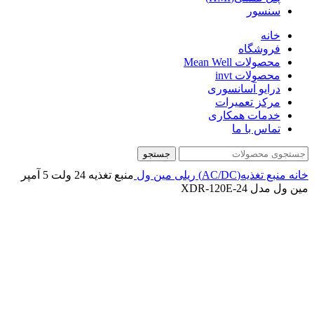
سنسور
خانه
فروشگاه
محصولات Mean Well
محصولات invt
درایو آسانسوری
مرکز تعمیرات
خدمات همکاری
تماس با ما
جستجو
خانه
منبع تغذیه(AC/DC)
ریلی
مین ول
منبع تغذیه 24 ولت 5 آمپر
مین ول مدل XDR-120E-24