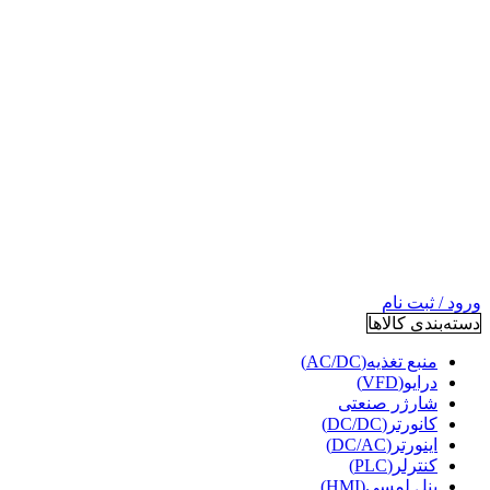
ورود / ثبت نام
دسته‌بندی کالاها
منبع تغذیه(AC/DC)
درایو(VFD)
شارژر صنعتی
کانورتر(DC/DC)
اینورتر(DC/AC)
کنترلر(PLC)
پنل لمسی(HMI)