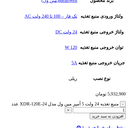
برند محصول
MeanWell(مین ول)
ولتاژ ورودی منبع تغذیه
تک فاز – 100 تا 240 ولت AC
ولتاژ خروجی منبع تغذیه
24 ولت DC
توان خروجی منبع تغذیه
120 W
جریان خروجی منبع تغذیه
5A
نوع نصب
ریلی
5,932,900
تومان
منبع تغذیه 24 ولت 5 آمپر مین ول مدل XDR-120E-24 عدد
افزودن به سبد خرید
منتظر پیام شما هستیم! 😊