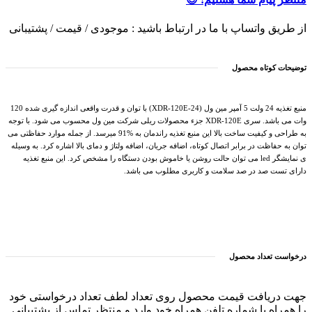
از طریق واتساپ با ما در ارتباط باشید : موجودی / قیمت / پشتیبانی
توضیحات کوتاه محصول
منبع تغذیه 24 ولت 5 آمپر مین ول (XDR-120E-24) با توان و قدرت واقعی اندازه گیری شده 120
وات می باشد. سری XDR-120E جزء محصولات ریلی شرکت مین ول محسوب می شود. با توجه
به طراحی و کیفیت ساخت بالا این منبع تغذیه راندمان به %91 میرسد. از جمله موارد حفاظتی می
توان به حفاظت در برابر اتصال کوتاه، اضافه جریان، اضافه ولتاژ و دمای بالا اشاره کرد. به وسیله
ی نمایشگر led می توان حالت روشن یا خاموش بودن دستگاه را مشخص کرد. این منبع تغذیه
دارای تست صد در صد سلامت و کاربری مطلوب می باشد.
درخواست تعداد محصول
جهت دریافت قیمت محصول روی تعداد لطف تعداد درخواستی خود
را همراه با شماره تلفن همراه خود وارد و منتظر تماس از پشتیبانی