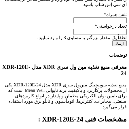
آی سی اِس شاپ باشید
تلفن همراه
*
تعداد درخواستی
*
لطفاً یک مقدار بزرگتر یا مساوی
3
را وارد نمایید .
توضیحات
معرفی منبع تغذیه مین ول سری XDR مدل XDR-120E-
24
منبع تغذیه سوییچینگ مین‌ول سری XDR مدل XDR-120E-24 یکی
از محصولات پرکاربرد و باکیفیت برند تایوانی Mean Well است که
برای تامین توان الکتریکی مطمئن و پایدار در انواع کاربردهای
صنعتی، مخابرات، کنترلرها، اتوماسیون و تابلو برق مورد استفاده
قرار می‌گیرد.
مشخصات فنی XDR-120E-24 :