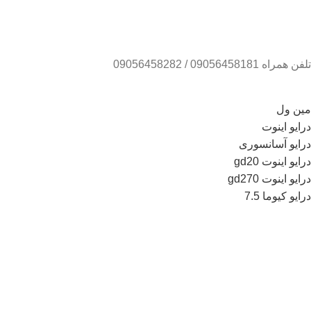
تلفن همراه 09056458181 / 09056458282
مین ول
درایو اینوت
درایو آسانسوری
درایو اینوت gd20
درایو اینوت gd270
درایو کیوما 7.5