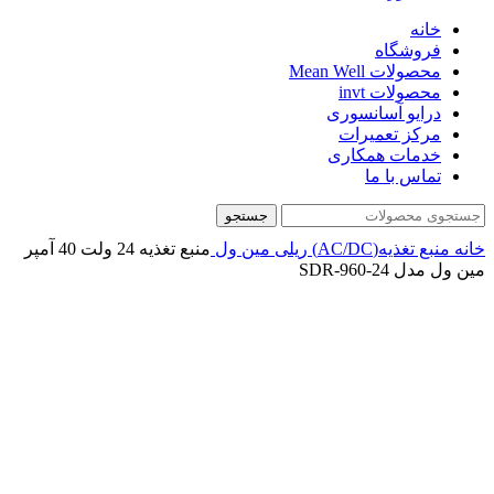
خانه
فروشگاه
محصولات Mean Well
محصولات invt
درایو آسانسوری
مرکز تعمیرات
خدمات همکاری
تماس با ما
جستجو
خانه
منبع تغذیه(AC/DC)
ریلی
مین ول
منبع تغذیه 24 ولت 40 آمپر
مین ول مدل SDR-960-24