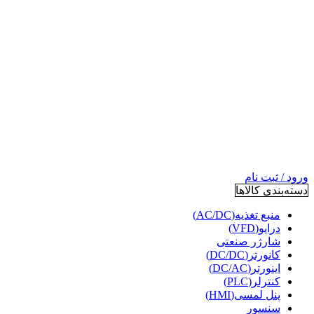
ورود / ثبت نام
دسته‌بندی کالاها
منبع تغذیه(AC/DC)
درایو(VFD)
شارژر صنعتی
کانورتر(DC/DC)
اینورتر(DC/AC)
کنترلر(PLC)
پنل لمسی(HMI)
سنسور