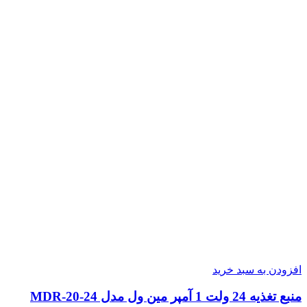
افزودن به سبد خرید
منبع تغذیه 24 ولت 1 آمپر مین ول مدل MDR-20-24