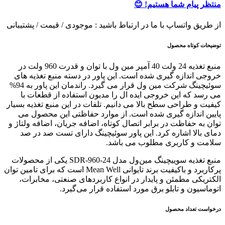
ولت
منتظر پیام شما هستیم! 😊
40
آمپر
از طریق واتساپ با ما در ارتباط باشید : موجودی / قیمت / پشتیبانی
مین
ول
توضیحات کوتاه محصول
مدل
SDR-
960-
منبع تغذیه 24 ولت 40 آمپر مین ول با توان و قدرت 960 ولت در
24
خروجی اندازه گیری شده است. این پاور در دسته منبع تغذیه های
عدد
سوئیچینگ شرکت مین ول قرار می گیرد. راندمان این پاور به 94%
می رسد که این خروجی ایده ال را مدیون استفاده از قطعات با
کیفیت و طراحی سطح بالا می دانیم. تلفات در این منبع تغذیه بسیار
پایین اندازه گیری شده است. از موارد حفاظتی این محصول می
توان به حفاظت در برابر اتصال کوتاه، اضافه جریان، اضافه ولتاژ و
دمای بالا اشاره کرد. این پاور سوئیچینگ دارای تست صد در صد
سلامت و کاربری مطلوب می باشد.
منبع تغذیه سوییچینگ مین‌ول مدل SDR-960-24 یکی از محصولات
پرکاربرد و باکیفیت برند تایوانی Mean Well است که برای تامین توان
الکتریکی مطمئن و پایدار در انواع کاربردهای صنعتی، مخابرات،
اتوماسیون و تابلو برق مورد استفاده قرار می‌گیرد.
درخواست تعداد محصول