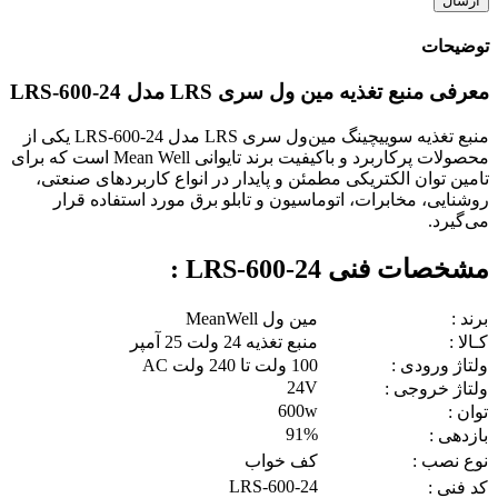
توضیحات
معرفی منبع تغذیه مین ول سری LRS مدل LRS-600-24
منبع تغذیه سوییچینگ مین‌ول سری LRS مدل LRS-600-24 یکی از
محصولات پرکاربرد و باکیفیت برند تایوانی Mean Well است که برای
تامین توان الکتریکی مطمئن و پایدار در انواع کاربردهای صنعتی،
روشنایی، مخابرات، اتوماسیون و تابلو برق مورد استفاده قرار
می‌گیرد.
مشخصات فنی LRS-600-24 :
برند :
مین ول MeanWell
کـالا :
منبع تغذیه 24 ولت 25 آمپر
ولتاژ ورودی :
100 ولت تا 240 ولت AC
24V
ولتاژ خروجی :
600w
توان :
91%
بازدهی :
نوع نصب :
کف خواب
LRS-600-24
کد فنی :