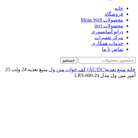
خانه
فروشگاه
محصولات Mean Well
محصولات invt
درایو آسانسوری
مرکز تعمیرات
خدمات همکاری
تماس با ما
جستجو
خانه
منبع تغذیه(AC/DC)
کف خواب
مین ول
منبع تغذیه 24 ولت 25
آمپر مین ول مدل LRS-600-24