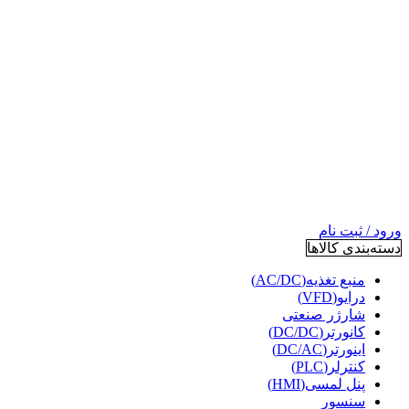
ورود / ثبت نام
دسته‌بندی کالاها
منبع تغذیه(AC/DC)
درایو(VFD)
شارژر صنعتی
کانورتر(DC/DC)
اینورتر(DC/AC)
کنترلر(PLC)
پنل لمسی(HMI)
سنسور