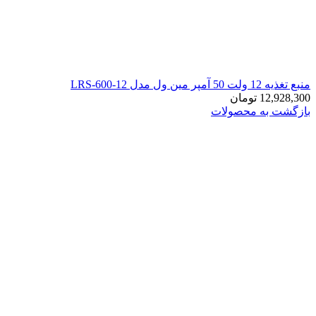
منبع تغذیه 12 ولت 50 آمپر مین ول مدل LRS-600-12
12,928,300
تومان
بازگشت به محصولات