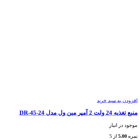
افزودن به سبد خرید
منبع تغذیه 24 ولت 2 آمپر مین ول مدل DR-45-24
موجود در انبار
نمره
5.00
از 5