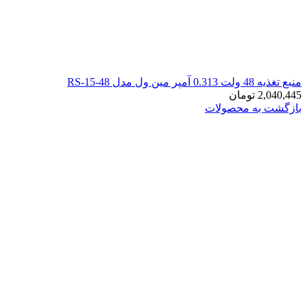
منبع تغذیه 48 ولت 0.313 آمپر مین ول مدل RS-15-48
2,040,445
تومان
بازگشت به محصولات