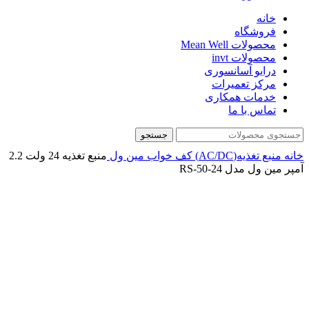
خانه
فروشگاه
محصولات Mean Well
محصولات invt
درایو آسانسوری
مرکز تعمیرات
خدمات همکاری
تماس با ما
جستجو
خانه
منبع تغذیه(AC/DC)
کف خواب
مین ول
منبع تغذیه 24 ولت 2.2
آمپر مین ول مدل RS-50-24