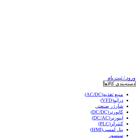
ورود / ثبت نام
دسته‌بندی کالاها
منبع تغذیه(AC/DC)
درایو(VFD)
شارژر صنعتی
کانورتر(DC/DC)
اینورتر(DC/AC)
کنترلر(PLC)
پنل لمسی(HMI)
سنسور