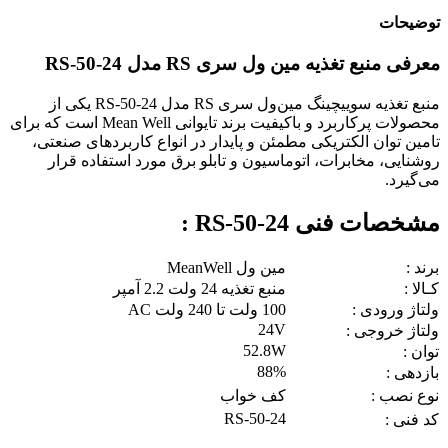
توضیحات
معرفی منبع تغذیه مین ول سری RS مدل RS-50-24
منبع تغذیه سوییچینگ مین‌ول سری RS مدل RS-50-24 یکی از
محصولات پرکاربرد و باکیفیت برند تایوانی Mean Well است که برای
تامین توان الکتریکی مطمئن و پایدار در انواع کاربردهای صنعتی،
روشنایی، مخابرات، اتوماسیون و تابلو برق مورد استفاده قرار
می‌گیرد.
مشخصات فنی RS-50-24 :
برند :
مین ول MeanWell
کـالا :
منبع تغذیه 24 ولت 2.2 آمپر
ولتاژ ورودی :
100 ولت تا 240 ولت AC
24V
ولتاژ خروجی :
52.8W
توان :
88%
بازدهی :
نوع نصب :
کف خواب
RS-50-24
کد فنی :