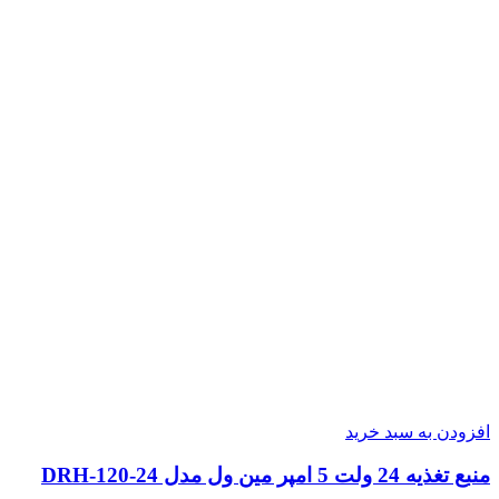
افزودن به سبد خرید
منبع تغذیه 24 ولت 5 امپر مین ول مدل DRH-120-24