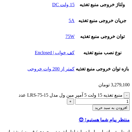
ولتاژ خروجی منبع تغذیه
15 ولت DC
جریان خروجی منبع تغذیه
5A
توان خروجی منبع تغذیه
75W
نوع نصب منبع تغذیه
کف خواب | Enclosed
بازه توان خروجی منبع تغذیه
کمتر از 200 وات خروجی
3,279,100
تومان
منبع تغذیه 15 ولت 5 آمپر مین ول مدل LRS-75-15 عدد
افزودن به سبد خرید
منتظر پیام شما هستیم! 😊
از طریق واتساپ با ما در ارتباط باشید : موجودی / قیمت / پشتیبانی