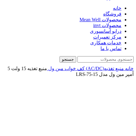
خانه
فروشگاه
محصولات Mean Well
محصولات invt
درایو آسانسوری
مرکز تعمیرات
خدمات همکاری
تماس با ما
جستجو
خانه
منبع تغذیه(AC/DC)
کف خواب
مین ول
منبع تغذیه 15 ولت 5
آمپر مین ول مدل LRS-75-15