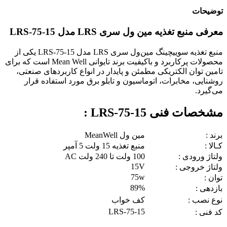
توضیحات
معرفی منبع تغذیه مین ول سری LRS مدل LRS-75-15
منبع تغذیه سوییچینگ مین‌ول سری LRS مدل LRS-75-15 یکی از
محصولات پرکاربرد و باکیفیت برند تایوانی Mean Well است که برای
تامین توان الکتریکی مطمئن و پایدار در انواع کاربردهای صنعتی،
روشنایی، مخابرات، اتوماسیون و تابلو برق مورد استفاده قرار
می‌گیرد.
مشخصات فنی LRS-75-15 :
برند :
مین ول MeanWell
کـالا :
منبع تغذیه 15 ولت 5 آمپر
ولتاژ ورودی :
100 ولت تا 240 ولت AC
15V
ولتاژ خروجی :
75w
توان :
89%
بازدهی :
نوع نصب :
کف خواب
LRS-75-15
کد فنی :