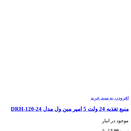
افزودن به سبد خرید
منبع تغذیه 24 ولت 5 امپر مین ول مدل DRH-120-24
موجود در انبار
نمره
5.00
از 5