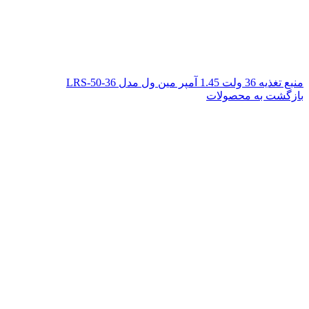
منبع تغذیه 36 ولت 1.45 آمپر مین ول مدل LRS-50-36
بازگشت به محصولات