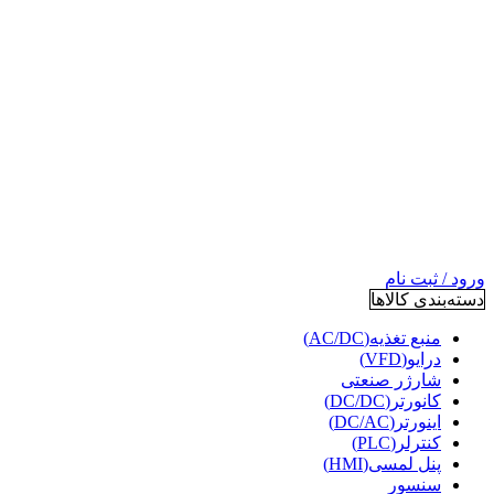
ورود / ثبت نام
دسته‌بندی کالاها
منبع تغذیه(AC/DC)
درایو(VFD)
شارژر صنعتی
کانورتر(DC/DC)
اینورتر(DC/AC)
کنترلر(PLC)
پنل لمسی(HMI)
سنسور