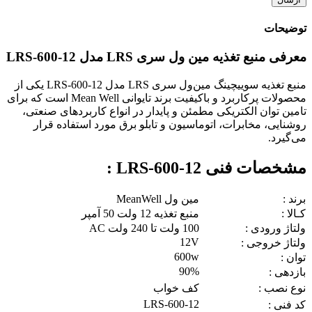
توضیحات
معرفی منبع تغذیه مین ول سری LRS مدل LRS-600-12
منبع تغذیه سوییچینگ مین‌ول سری LRS مدل LRS-600-12 یکی از
محصولات پرکاربرد و باکیفیت برند تایوانی Mean Well است که برای
تامین توان الکتریکی مطمئن و پایدار در انواع کاربردهای صنعتی،
روشنایی، مخابرات، اتوماسیون و تابلو برق مورد استفاده قرار
می‌گیرد.
مشخصات فنی LRS-600-12 :
برند :
مین ول MeanWell
کـالا :
منبع تغذیه 12 ولت 50 آمپر
ولتاژ ورودی :
100 ولت تا 240 ولت AC
12V
ولتاژ خروجی :
600w
توان :
90%
بازدهی :
نوع نصب :
کف خواب
LRS-600-12
کد فنی :