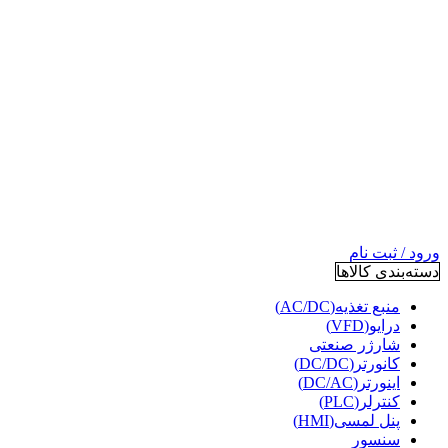
ورود / ثبت نام
دسته‌بندی کالاها
منبع تغذیه(AC/DC)
درایو(VFD)
شارژر صنعتی
کانورتر(DC/DC)
اینورتر(DC/AC)
کنترلر(PLC)
پنل لمسی(HMI)
سنسور