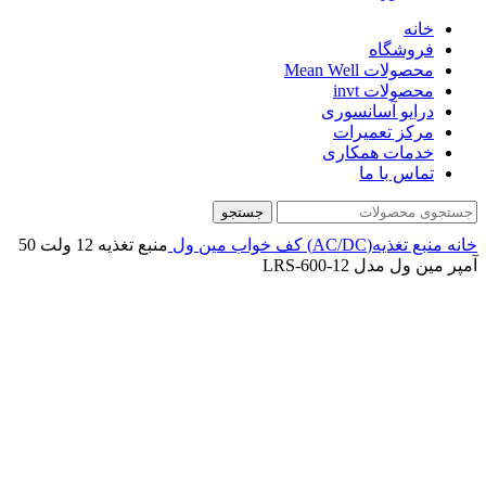
خانه
فروشگاه
محصولات Mean Well
محصولات invt
درایو آسانسوری
مرکز تعمیرات
خدمات همکاری
تماس با ما
جستجو
خانه
منبع تغذیه(AC/DC)
کف خواب
مین ول
منبع تغذیه 12 ولت 50
آمپر مین ول مدل LRS-600-12