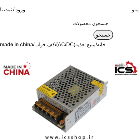
منو
ورود / ثبت نا
جستجو
خانه
منبع تغذیه(AC/DC)
کف خواب
made in china