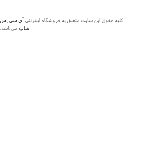
کلیه حقوق این سایت متعلق به فروشگاه اینترنتی آ
ی سی اِس
شاپ
می‌باشد.
تا اطلاع ثانوی لطفا جهت موجودی و قیمت بروز با ما در
تماس باشید 09056458282