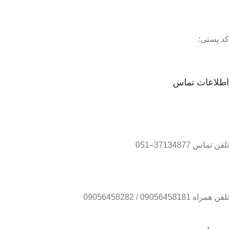
کد پستی:
اطلاعات تماس
تلفن تماس 37134877–051
تلفن همراه 09056458181 / 09056458282