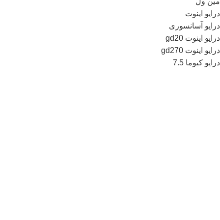
مین ول
درایو اینوت
درایو آسانسوری
درایو اینوت gd20
درایو اینوت gd270
درایو کیوما 7.5