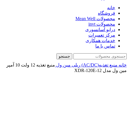
خانه
فروشگاه
محصولات Mean Well
محصولات invt
درایو آسانسوری
مرکز تعمیرات
خدمات همکاری
تماس با ما
جستجو
خانه
منبع تغذیه(AC/DC)
ریلی
مین ول
منبع تغذیه 12 ولت 10 آمپر
مین ول مدل XDR-120E-12