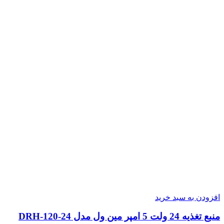
افزودن به سبد خرید
منبع تغذیه 24 ولت 5 امپر مین ول مدل DRH-120-24