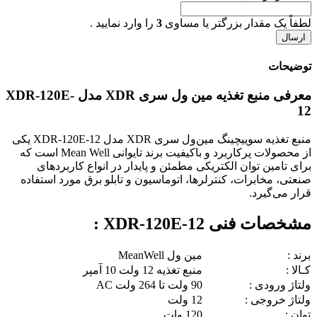
لطفاً یک مقدار بزرگتر یا مساوی
3
را وارد نمایید .
توضیحات
معرفی منبع تغذیه مین ول سری XDR مدل XDR-120E-
12
منبع تغذیه سوییچینگ مین‌ول سری XDR مدل XDR-120E-12 یکی
از محصولات پرکاربرد و باکیفیت برند تایوانی Mean Well است که
برای تامین توان الکتریکی مطمئن و پایدار در انواع کاربردهای
صنعتی، مخابرات، کنترلرها، اتوماسیون و تابلو برق مورد استفاده
قرار می‌گیرد.
مشخصات فنی XDR-120E-12 :
برند :
مین ول MeanWell
کـالا :
منبع تغذیه 12 ولت 10 آمپر
ولتاژ ورودی :
90 ولت تا 264 ولت AC
ولتاژ خروجی :
12 ولت
توان :
120 وات