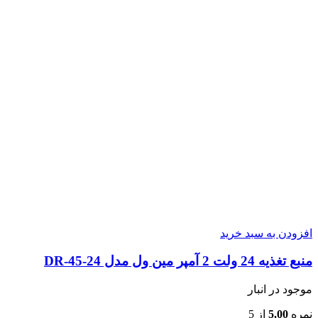
افزودن به سبد خرید
منبع تغذیه 24 ولت 2 آمپر مین ول مدل DR-45-24
موجود در انبار
نمره
5.00
از 5