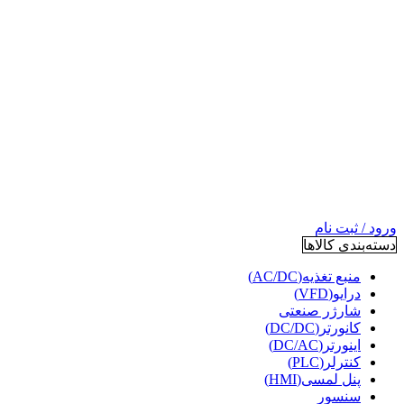
ورود / ثبت نام
دسته‌بندی کالاها
منبع تغذیه(AC/DC)
درایو(VFD)
شارژر صنعتی
کانورتر(DC/DC)
اینورتر(DC/AC)
کنترلر(PLC)
پنل لمسی(HMI)
سنسور