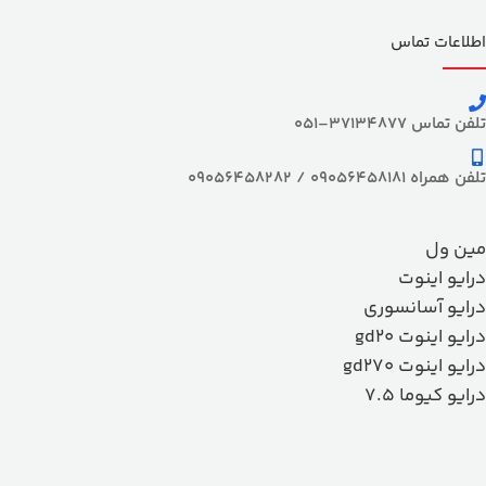
اطلاعات تماس
تلفن تماس 37134877–051
تلفن همراه 09056458181 / 09056458282
مین ول
درایو اینوت
درایو آسانسوری
درایو اینوت gd20
درایو اینوت gd270
درایو کیوما 7.5