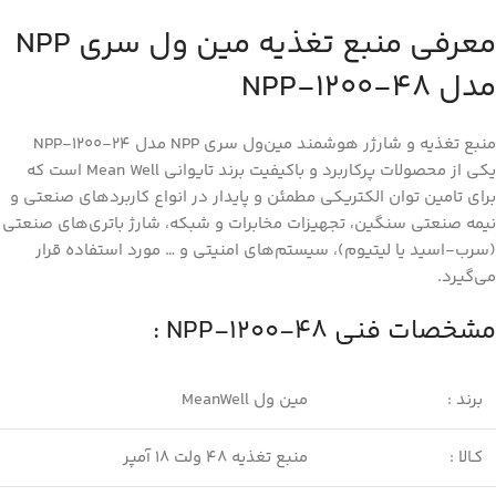
معرفی منبع تغذیه مین ول سری NPP
مدل NPP-1200-48
منبع تغذیه و شارژر هوشمند مین‌ول سری NPP مدل NPP-1200-24
یکی از محصولات پرکاربرد و باکیفیت برند تایوانی Mean Well است که
برای تامین توان الکتریکی مطمئن و پایدار در انواع کاربردهای صنعتی و
نیمه صنعتی سنگین، تجهیزات مخابرات و شبکه، شارژ باتری‌های صنعتی
(سرب-اسید یا لیتیوم)، سیستم‌های امنیتی و … مورد استفاده قرار
می‌گیرد.
مشخصات فنی NPP-1200-48 :
برند :
مین ول MeanWell
کـالا :
منبع تغذیه 48 ولت 18 آمپر