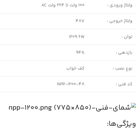
ولتاژ ورودی :
100 ولت تا 264 ولت AC
ولتاژ خروجی :
48V
توان :
1209.6W
بازدهی :
94%
نوع نصب :
کف خواب
کد فنی :
NPP-1200-48
ویژگی‌ها: