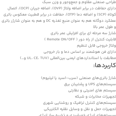
طراحی صنعتی مقاوم و جمع‌وجور و وزن سبک
دارای حفاظت در برابر اضافه ولتاژ (OVP)، اضافه جریان (OCP)، اتصال
کوتاه (SCP) و اضافه دما (OTP)، حفاظت در برابر قطبیت معکوس باتری
عملکرد دوگانه هم به عنوان منبع تغذیه DC و هم به عنوان شارژر باتری
و طول عمر بالا
شارژ سه مرحله ای برای افزایش عمر باتری
قابلیت کنترل از راه دور ( Remote ON/OFF )
ولتاژ خروجی قابل تنظیم
دارای فن هوشمند بر اساس دما و بار خروجی
مطابقت با استانداردهای ایمنی بین‌المللی (UL، CE، TUV و…)
کاربردها:
شارژ باتری‌های صنعتی (سرب-اسید یا لیتیوم)
سیستم‌های UPS و پشتیبان برق
سیستم های امنیتی و نظارتی
تجهیزات مخابرات و شبکه
سیستم‌های کنترل ترافیک و روشنایی شهری
تجهیزات حمل و نقل و وسایل نقلیه الکتریکی
سیستم‌های انرژی خورشیدی و ذخیره ساز انرژی