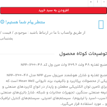
افزودن به سبد خرید
منتظر پیام شما هستیم! 😊
از طریق واتساپ با ما در ارتباط باشید : موجودی / قیمت /
پشتیبانی
توضیحات کوتاه محصول
منبع تغذیه 48 ولت 1209.6 وات مین ول کد NPP-1200-48
منبع تغذیه و شارژر هوشمند مین‌ول سری NPP مدل NPP-1200-48
یکی از محصولات پرکاربرد و باکیفیت برند تایوانی Mean Well است که
برای تامین توان الکتریکی مطمئن و پایدار در انواع کاربردهای صنعتی و
نیمه صنعتی سنگین، تجهیزات مخابرات و شبکه، شارژ باتری‌های صنعتی
(سرب-اسید یا لیتیوم)، سیستم‌های امنیتی، سیستم‌های کنترل ترافیک
و … مورد استفاده قرار می‌گیرد.