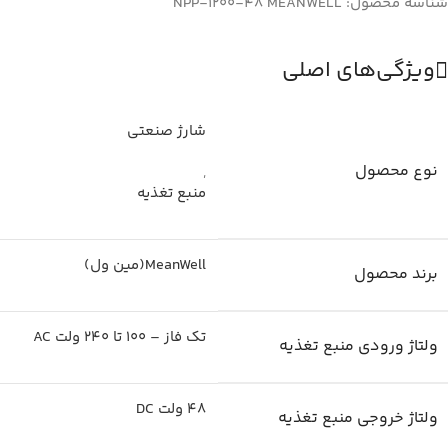
شناسه محصول:
NPP-1200-48 MEANWELL
ویژگی‌های اصلی
شارژ صنعتی
نوع محصول
,
منبع تغذیه
MeanWell(مین ول)
برند محصول
تک فاز – 100 تا 240 ولت AC
ولتاژ ورودی منبع تغذیه
48 ولت DC
ولتاژ خروجی منبع تغذیه