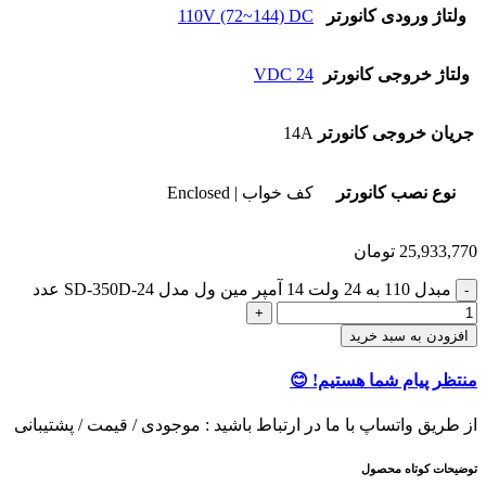
ولتاژ ورودی کانورتر
110V (72~144) DC
ولتاژ خروجی کانورتر
24 VDC
جریان خروجی کانورتر
14A
نوع نصب کانورتر
کف خواب | Enclosed
25,933,770
تومان
مبدل 110 به 24 ولت 14 آمپر مین ول مدل SD-350D-24 عدد
افزودن به سبد خرید
منتظر پیام شما هستیم! 😊
از طریق واتساپ با ما در ارتباط باشید : موجودی / قیمت / پشتیبانی
توضیحات کوتاه محصول