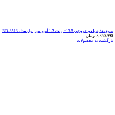
منبع تغذیه با دو خروجی 13.5± ولت 1.3 آمپر مین ول مدل RD-3513
3,350,990
تومان
بازگشت به محصولات