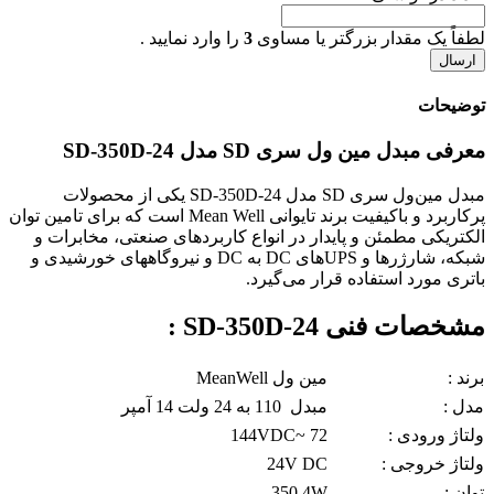
لطفاً یک مقدار بزرگتر یا مساوی
3
را وارد نمایید .
توضیحات
معرفی مبدل مین ول سری SD مدل SD-350D-24
مبدل مین‌ول سری SD مدل SD-350D-24 یکی از محصولات
پرکاربرد و باکیفیت برند تایوانی Mean Well است که برای تامین توان
الکتریکی مطمئن و پایدار در انواع کاربردهای صنعتی، مخابرات و
شبکه، شارژرها و UPSهای DC به DC و نیروگاههای خورشیدی و
باتری مورد استفاده قرار می‌گیرد.
مشخصات فنی SD-350D-24 :
برند :
مین ول MeanWell
مدل :
مبدل 110 به 24 ولت 14 آمپر
ولتاژ ورودی :
72 ~144VDC
ولتاژ خروجی :
24V DC
توان :
350.4W