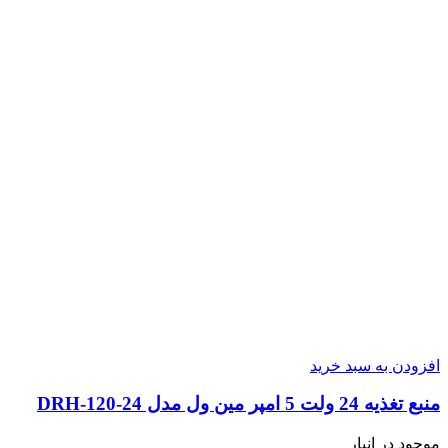
افزودن به سبد خرید
منبع تغذیه 24 ولت 5 امپر مین ول مدل DRH-120-24
موجود در انبار