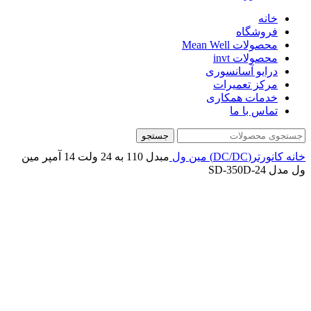
خانه
فروشگاه
محصولات Mean Well
محصولات invt
درایو آسانسوری
مرکز تعمیرات
خدمات همکاری
تماس با ما
جستجو
خانه
کانورتر(DC/DC)
مین ول
مبدل 110 به 24 ولت 14 آمپر مین
ول مدل SD-350D-24