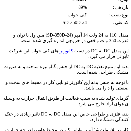
بازدهی :
89%
نوع نصب :
کف خواب
کد فنی :
SD-350D-24
مبدل 110 به 24 ولت 14 آمپر (SD-350D-24) مین ول با توان و
قدرت 350 وات واقعی در خروجی اندازه گیری شده است.
این مبدل DC به DC در دسته
کانورتر
های کف خواب این شرکت
تایوانی قرار می گیرد.
بدنه این منبع تغذیه DC به DC از جنس گالوانیزه ساخته و به صورت
مشبکی طراحی شده است.
با توجه به جنس بدنه این کانورتر توانایی کار در محیط های سخت و
صنعتی را دارا می باشد.
گرمای تولید شده به سبب فعالیت از طریق انتقال حرارت به وسیله
ی هوای آزاد خارج می شود.
بدنه فلزی و طراحی خاص این مبدل DC به DC تاثیر زیادی در خنک
کنندگی دستگاه دارد.
کانورتر 24 ولت 14 آمپر توانایی کار در محیط هایی با در جه حرارت