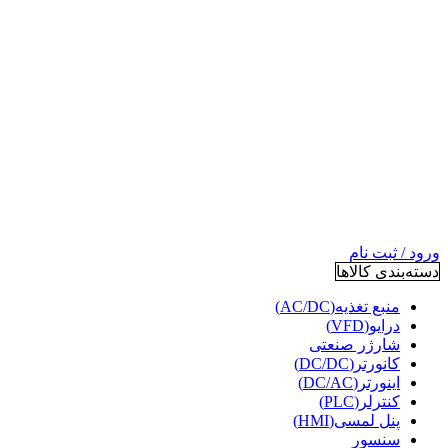
ورود / ثبت نام
دسته‌بندی کالاها
منبع تغذیه(AC/DC)
درایو(VFD)
شارژر صنعتی
کانورتر(DC/DC)
اینورتر(DC/AC)
کنترلر(PLC)
پنل لمسی(HMI)
سنسور