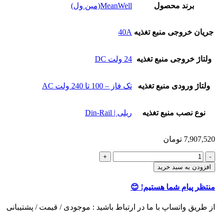
برند محصول
MeanWell(مین ول)
جریان خروجی منبع تغذیه
40A
ولتاژ خروجی منبع تغذیه
24 ولت DC
ولتاژ ورودی منبع تغذیه
تک فاز – 100 تا 240 ولت AC
نوع نصب منبع تغذیه
ریلی | Din-Rail
7,907,520
تومان
ماژول
UPS
افزودن به سبد خرید
ریلی
مین
منتظر پیام شما هستیم! 😊
ول
مدل
از طریق واتساپ با ما در ارتباط باشید : موجودی / قیمت / پشتیبانی
DUPS40