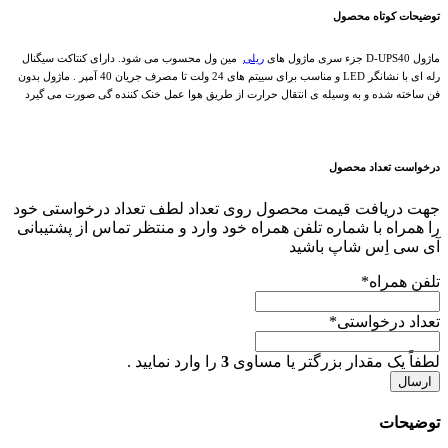
عدد
توضیحات کوتاه محصول
ماژول D-UPS40 جزء سری ماژول های
ریلی
مین ول محسوب می شود. دارای کنتاکت سیگنال
رله ای با نشانگر LED و مناسب برای سییتم های 24 ولت تا مصرف جریان 40 آمپر . ماژول بدون
فن ساخته شده و به وسیله ی انتقال حرارت از طریق هوا عمل خنک کننده گی صورت می گیرد
درخواست تعداد محصول
جهت دریافت قیمت محصول روی تعداد لطف تعداد درخواستی خود
را همراه با شماره تلفن همراه خود وارد و منتظر تماس از پشتیبانی
آی سی اِس شاپ باشید
تلفن همراه
*
تعداد درخواستی
*
لطفاً یک مقدار بزرگتر یا مساوی
3
را وارد نمایید .
توضیحات