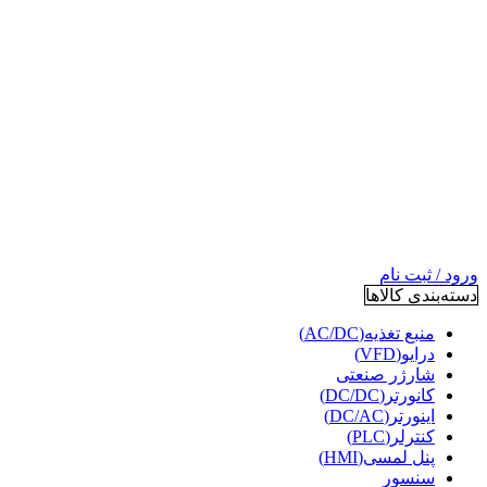
ورود / ثبت نام
دسته‌بندی کالاها
منبع تغذیه(AC/DC)
درایو(VFD)
شارژر صنعتی
کانورتر(DC/DC)
اینورتر(DC/AC)
کنترلر(PLC)
پنل لمسی(HMI)
سنسور