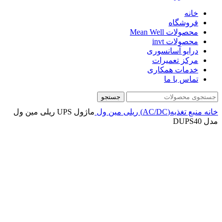
خانه
فروشگاه
محصولات Mean Well
محصولات invt
درایو آسانسوری
مرکز تعمیرات
خدمات همکاری
تماس با ما
جستجو
خانه
منبع تغذیه(AC/DC)
ریلی
مین ول
ماژول UPS ریلی مین ول
مدل DUPS40