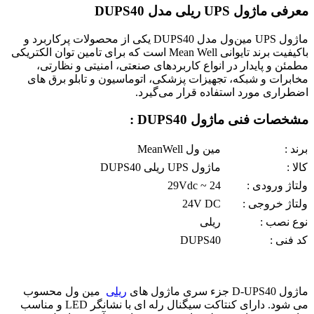
معرفی ماژول UPS ریلی مدل DUPS40
ماژول UPS مین‌ول مدل DUPS40 یکی از محصولات پرکاربرد و
باکیفیت برند تایوانی Mean Well است که برای تامین توان الکتریکی
مطمئن و پایدار در انواع کاربردهای صنعتی، امنیتی و نظارتی،
مخابرات و شبکه، تجهیزات پزشکی، اتوماسیون و تابلو برق های
اضطراری مورد استفاده قرار می‌گیرد.
مشخصات فنی ماژول DUPS40 :
برند :
مین ول MeanWell
کالا :
ماژول UPS ریلی DUPS40
ولتاژ ورودی :
24 ~ 29Vdc
ولتاژ خروجی :
24V DC
نوع نصب :
ریلی
کد فنی :
DUPS40
ماژول D-UPS40 جزء سری ماژول های
ریلی
مین ول محسوب
می شود. دارای کنتاکت سیگنال رله ای با نشانگر LED و مناسب