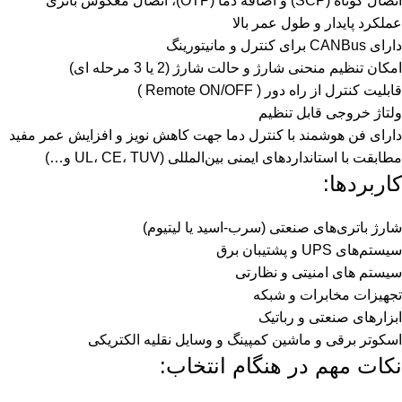
اتصال کوتاه (SCP) و اضافه دما (OTP)، اتصال معکوس باتری
عملکرد پایدار و طول عمر بالا
دارای CANBus برای کنترل و مانیتورینگ
امکان تنظیم منحنی شارژ و حالت شارژ (2 یا 3 مرحله ای)
قابلیت کنترل از راه دور ( Remote ON/OFF )
ولتاژ خروجی قابل تنظیم
دارای فن هوشمند با کنترل دما جهت کاهش نویز و افزایش عمر مفید
مطابقت با استانداردهای ایمنی بین‌المللی (UL، CE، TUV و…)
کاربردها:
شارژ باتری‌های صنعتی (سرب-اسید یا لیتیوم)
سیستم‌های UPS و پشتیبان برق
سیستم های امنیتی و نظارتی
تجهیزات مخابرات و شبکه
ابزارهای صنعتی و رباتیک
اسکوتر برقی و ماشین کمپینگ و وسایل نقلیه الکتریکی
نکات مهم در هنگام انتخاب: