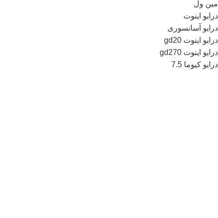
مین ول
درایو اینوت
درایو آسانسوری
درایو اینوت gd20
درایو اینوت gd270
درایو کیوما 7.5