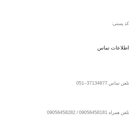
کد پستی:
اطلاعات تماس
تلفن تماس 37134877–051
تلفن همراه 09056458181 / 09056458282