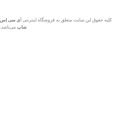
کلیه حقوق این سایت متعلق به فروشگاه اینترنتی آ
ی سی اِس
شاپ
می‌باشد.
تا اطلاع ثانوی لطفا جهت موجودی و قیمت بروز با ما در
تماس باشید 09056458282