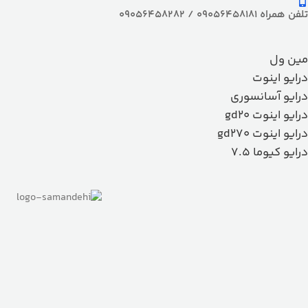
تلفن همراه 09056458181 / 09056458282
مین ول
درایو اینوت
درایو آسانسوری
درایو اینوت gd20
درایو اینوت gd270
درایو کیوما 7.5