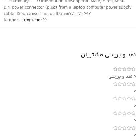
== Summary == {{Information |Description=Male, 4 pin, Mini-
DIN power connector (plug) from a laptop computer power supply
cable. |Source=self-made |Date=7/22/2007
|Author=
Frogtumor
}}
نقد و بررسی مشتریان
0 نقد و بررسی
0
0
0
0