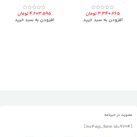
3,340,865
تومان
4,203,595
تومان
افزودن به سبد خرید
افزودن به سبد خرید
عضویت در خبرنامه
[mc4wp_form id=9704]