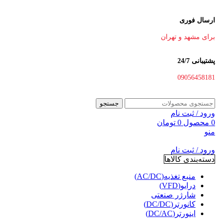
ارسال فوری
برای مشهد و تهران
پشتیبانی 24/7
09056458181
جستجو
ورود / ثبت نام
0
محصول
0
تومان
منو
ورود / ثبت نام
دسته‌بندی کالاها
منبع تغذیه(AC/DC)
درایو(VFD)
شارژر صنعتی
کانورتر(DC/DC)
اینورتر(DC/AC)