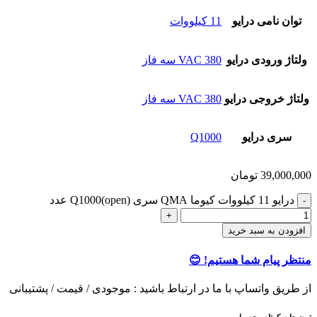
توان نامی درایو
11 کیلووات
ولتاژ ورودی درایو
380 VAC سه فاز
ولتاژ خروجی درایو
380 VAC سه فاز
سری درایو
Q1000
39,000,000
تومان
درایو 11 کیلووات کیوما QMA سری Q1000(open) عدد
افزودن به سبد خرید
منتظر پیام شما هستیم! 😊
از طریق واتساپ با ما در ارتباط باشید : موجودی / قیمت / پشتیبانی
توضیحات کوتاه محصول