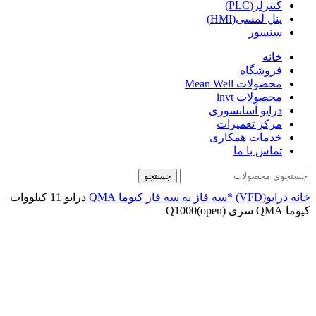
کنترلر(PLC)
پنل لمسی(HMI)
سنسور
خانه
فروشگاه
محصولات Mean Well
محصولات invt
درایو آسانسوری
مرکز تعمیرات
خدمات همکاری
تماس با ما
جستجو
خانه
درایو(VFD)
*سه فاز به سه فاز
کیوما QMA
درایو 11 کیلووات
کیوما QMA سری Q1000(open)