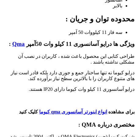
بالابر
محدوده توان و جریان :
سه فاز 11 کیلووات 50 آمپر
ویژگی ها درایو آسانسوری 11 کیلو وات 50آمپر
Qma
:
طراحی کتابی این محصول باعث شده ، کاربران در نصب آن
مشکلی نداشته باشند .
درایو کیوما نه تنها ساختار جمع و جوری دارد بلکه قادر است نیاز
های متنوع کاربران را با بالاترین سطح نیاز برآورده کند.
درایو آسانسوری 11 کیلو وات کیوما دارای IP20 هستند.
برای مشاهده
انواع اینورتر آسانسوری qma کیوما
کلیک کنید
مختصری درباره QMA :
شرکت کیوما (چین) QMA Electronics در اکتبر 2004 تاسیس شد .