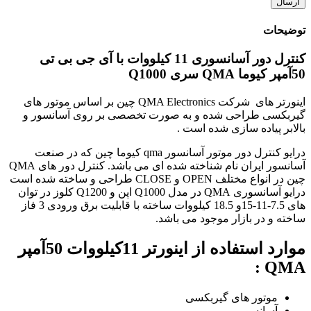
توضیحات
کنترل دور آسانسوری 11 کیلووات با آی جی بی تی
50آمپر کیوما QMA سری Q1000
اینورتر های شرکت QMA Electronics چین بر اساس موتور های
گیربکسی طراحی شده و به صورت تخصصی بر روی آسانسور و
بالابر پیاده سازی شده است .
درایو کنترل دور موتور آسانسور qma کیوما چین که در صنعت
آسانسور ایران نام شناخته شده ای می باشد. کنترل دور های QMA
چین در انواع مختلف OPEN و CLOSE طراحی و ساخته شده است
درایو آسانسوری QMA در مدل Q1000 اپن و Q1200 کلوز در توان
های 7.5-11-15و 18.5 کیلووات ساخته با قابلیت برق ورودی 3 فاز
ساخته و در بازار موجود می باشد.
موارد استفاده از اینورتر 11کیلووات 50آمپر
QMA :
موتور های گیربکسی
آسانسور